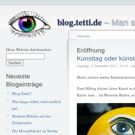
blog.tetti.de
– Man s
Startseite
Diese Website durchsuchen:
Eröffnung
Kunsttag oder künst
Samstag, 3. Dezember 2011 - 21:53 – tet
Neueste
Heute setzten meine Kalendernotize
Blogeinträge
Zum Mittag kleine, feine Kunst in d
Blog-Ende?
Kunst zum ... im Museum Baden, so
Was lange währt, wird endlich
gut.
Strohner Brücke auf der
Zielgeraden
Die Messerbrücke zu Strohn