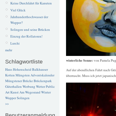
Keine Durchfahrt für Kanuten
Viel Glück
Jahrhunderthochwasser der
Wupper?
Solingen und seine Brücken
Einzug der Rollatoren!
Lurchi
mehr
winterliche Sonne:
von Pamela Puga
Schlagwortliste
Haus Hohenscheid
Balkhauser
Auf der abendlichen Fahrt nach Gr
Kotten
Müngsten
Adventskalender
überrascht. Muss ich jetzt japanisc
Müngstener Brücke
Brückenpark
Güterhallen
Werbung
Wetter
Public
Art
Kunst
Am Wegesrand
Winter
Wupper
Solingen
>>
Benutzeranmeldung