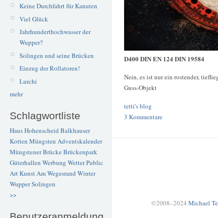
Keine Durchfahrt für Kanuten
Viel Glück
Jahrhunderthochwasser der
Wupper?
Solingen und seine Brücken
D400 DIN EN 124 DIN 19584
Einzug der Rollatoren!
Nein, es ist nur ein rostender, tief
Lurchi
Guss-Objekt
mehr
tetti's blog
Schlagwortliste
3 Kommentare
Haus Hohenscheid
Balkhauser
Kotten
Müngsten
Adventskalender
Müngstener Brücke
Brückenpark
Güterhallen
Werbung
Wetter
Public
Art
Kunst
Am Wegesrand
Winter
Wupper
Solingen
>>
©2008–2024
Michael Te
Benutzeranmeldung