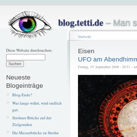
blog.tetti.de
– Man s
Startseite
Diese Website durchsuchen:
Eisen
UFO am Abendhimm
Freitag, 19. September 2008 - 20:51 – tet
Neueste
Blogeinträge
Blog-Ende?
Was lange währt, wird endlich
gut.
Strohner Brücke auf der
Zielgeraden
Die Messerbrücke zu Strohn