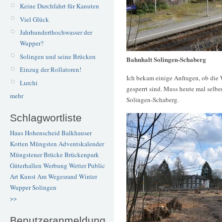
Keine Durchfahrt für Kanuten
Viel Glück
Jahrhunderthochwasser der
Wupper?
Solingen und seine Brücken
Bahnhalt Solingen-Schaberg
Einzug der Rollatoren!
Ich bekam einige Anfragen, ob di
Lurchi
gesperrt sind. Muss heute mal selb
mehr
Solingen-Schaberg.
Schlagwortliste
Haus Hohenscheid
Balkhauser
Kotten
Müngsten
Adventskalender
Müngstener Brücke
Brückenpark
Güterhallen
Werbung
Wetter
Public
Art
Kunst
Am Wegesrand
Winter
Wupper
Solingen
>>
Benutzeranmeldung