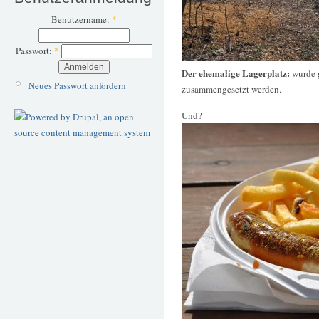
Benutzername:
*
Passwort:
*
Der ehemalige Lagerplatz:
wurde 
Neues Passwort anfordern
zusammengesetzt werden.
Und?