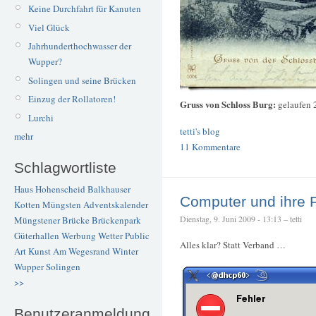
Keine Durchfahrt für Kanuten
Viel Glück
Jahrhunderthochwasser der
Wupper?
Solingen und seine Brücken
Einzug der Rollatoren!
Gruss von Schloss Burg:
gelaufen 
Lurchi
tetti's blog
mehr
11 Kommentare
Schlagwortliste
Haus Hohenscheid
Balkhauser
Computer und ihre 
Kotten
Müngsten
Adventskalender
Dienstag, 9. Juni 2009 - 13:13 – tetti
Müngstener Brücke
Brückenpark
Güterhallen
Werbung
Wetter
Public
Alles klar? Statt Verband …
Art
Kunst
Am Wegesrand
Winter
Wupper
Solingen
>>
Benutzeranmeldung