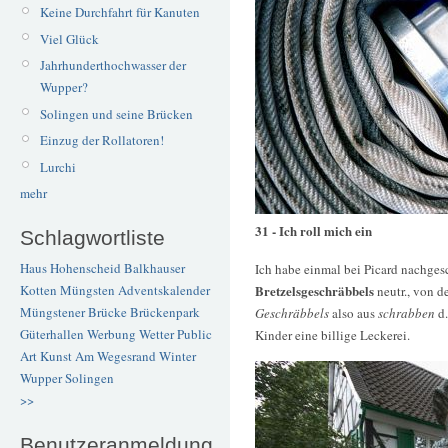
Keine Durchfahrt für Kanuten
Viel Glück
Jahrhunderthochwasser der
Wupper?
Solingen und seine Brücken
Einzug der Rollatoren!
Lurchi
mehr
31 - Ich roll mich ein
Schlagwortliste
Haus Hohenscheid
Balkhauser
Ich habe einmal bei Picard nachges
Bretzelsgeschräbbels
Kotten
Müngsten
Adventskalender
neutr., von d
Müngstener Brücke
Brückenpark
Geschräbbels
also aus
schrabben
d.
Güterhallen
Werbung
Wetter
Public
Kinder eine billige Leckerei.
Art
Kunst
Am Wegesrand
Winter
Wupper
Solingen
>>
Benutzeranmeldung