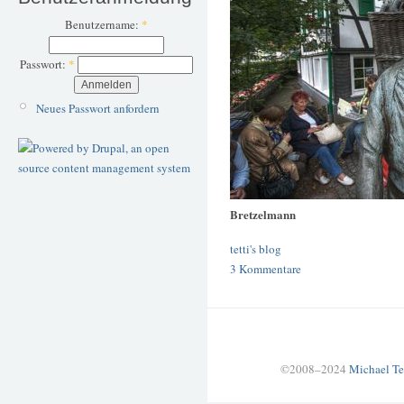
Benutzername:
*
Passwort:
*
Neues Passwort anfordern
Bretzelmann
tetti's blog
3 Kommentare
©2008–2024
Michael Te