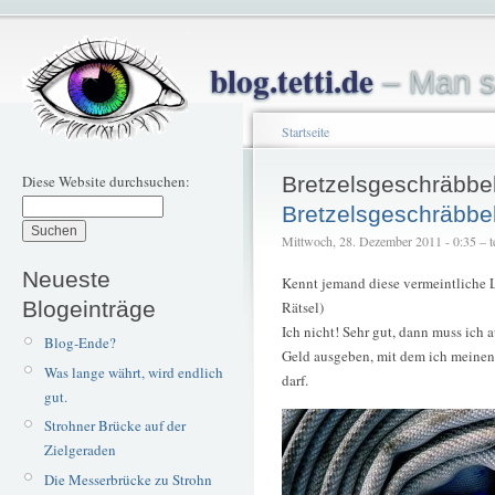
blog.tetti.de
– Man s
Startseite
Diese Website durchsuchen:
Bretzelsgeschräbbe
Bretzelsgeschräbbe
Mittwoch, 28. Dezember 2011 - 0:35 – te
Neueste
Kennt jemand diese vermeintliche L
Blogeinträge
Rätsel)
Ich nicht! Sehr gut, dann muss ich 
Blog-Ende?
Geld ausgeben, mit dem ich meinen 
Was lange währt, wird endlich
darf.
gut.
Strohner Brücke auf der
Zielgeraden
Die Messerbrücke zu Strohn