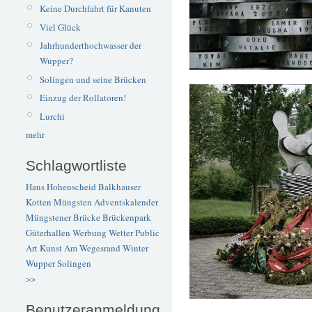
Keine Durchfahrt für Kanuten
Viel Glück
Jahrhunderthochwasser der
Wupper?
Solingen und seine Brücken
Einzug der Rollatoren!
Lurchi
mehr
Schlagwortliste
Haus Hohenscheid
Balkhauser
Kotten
Müngsten
Adventskalender
Müngstener Brücke
Brückenpark
Güterhallen
Werbung
Wetter
Public
Art
Kunst
Am Wegesrand
Winter
Wupper
Solingen
>>
Benutzeranmeldung