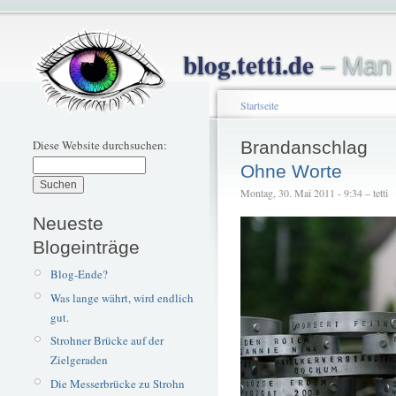
blog.tetti.de
– Man 
Startseite
Diese Website durchsuchen:
Brandanschlag
Ohne Worte
Montag, 30. Mai 2011 - 9:34 – tetti
Neueste
Blogeinträge
Blog-Ende?
Was lange währt, wird endlich
gut.
Strohner Brücke auf der
Zielgeraden
Die Messerbrücke zu Strohn