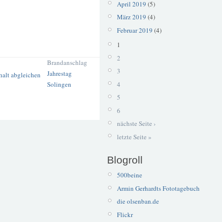
April 2019
(5)
März 2019
(4)
Februar 2019
(4)
1
2
Brandanschlag
3
Jahrestag
4
Solingen
5
6
nächste Seite ›
letzte Seite »
Blogroll
500beine
Armin Gerhardts Fototagebuch
die olsenban.de
Flickr