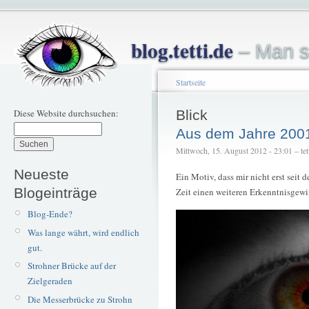
blog.tetti.de
– Man s
Startseite
Diese Website durchsuchen:
Blick
Aus dem Jahre 200
Mittwoch, 15. August 2012 - 23:01 – tet
Neueste
Ein Motiv, dass mir nicht erst seit 
Blogeinträge
Zeit einen weiteren Erkenntnisgewin
Blog-Ende?
Was lange währt, wird endlich
gut.
Strohner Brücke auf der
Zielgeraden
Die Messerbrücke zu Strohn