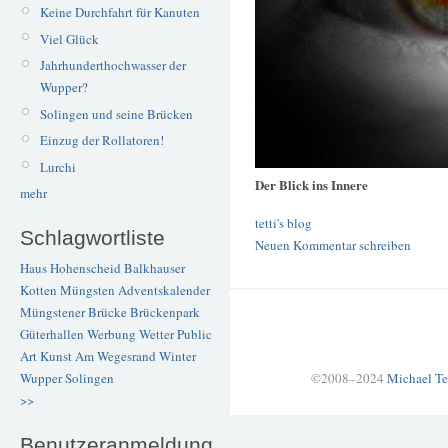
Keine Durchfahrt für Kanuten
Viel Glück
Jahrhunderthochwasser der
Wupper?
Solingen und seine Brücken
Einzug der Rollatoren!
Lurchi
Der Blick ins Innere
mehr
tetti's blog
Schlagwortliste
Neuen Kommentar schreiben
Haus Hohenscheid
Balkhauser
Kotten
Müngsten
Adventskalender
Müngstener Brücke
Brückenpark
Güterhallen
Werbung
Wetter
Public
Art
Kunst
Am Wegesrand
Winter
©2008–2024
Michael Te
Wupper
Solingen
>>
Benutzeranmeldung