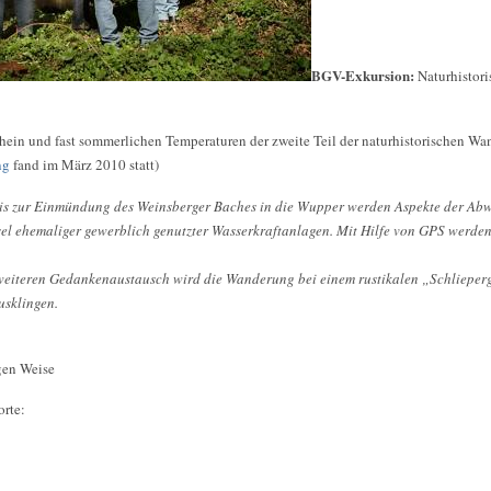
BGV-Exkursion:
Naturhistor
hein und fast sommerlichen Temperaturen der zweite Teil der naturhistorischen W
ng
fand im März 2010 statt)
is zur Einmündung des Weinsberger Baches in die Wupper werden Aspekte der Abw
l ehemaliger gewerblich genutzter Wasserkraftanlagen. Mit Hilfe von GPS werde
 weiteren Gedankenaustausch wird die Wanderung bei einem rustikalen „Schlieper
usklingen.
gen Weise
orte: