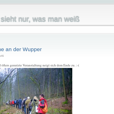
sieht nur, was man weiß
he an der Wupper
etti
 öfters genutzte Veranstaltung neigt sich dem Ende zu. :-(