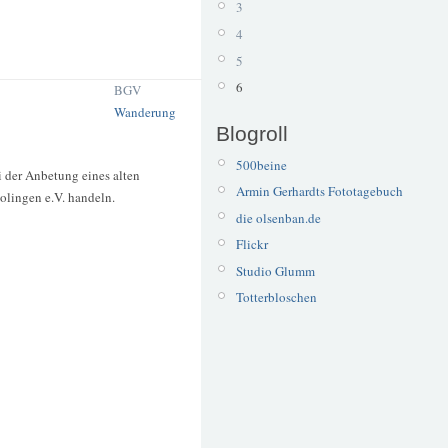
3
4
5
6
BGV
Wanderung
Blogroll
500beine
 der Anbetung eines alten
Armin Gerhardts Fototagebuch
olingen e.V. handeln.
die olsenban.de
Flickr
Studio Glumm
Totterbloschen