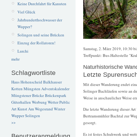
Keine Durchfahrt für Kanuten
Viel Glück
Jahrhunderthochwasser der
Wupper?
Solingen und seine Brücken
Einzug der Rollatoren!
Samstag, 2. März 2019, 10:30 bi
Lurchi
Treffpunkt: Bus-Haltestelle "K
mehr
Naturhistorische Wan
Schlagwortliste
Letzte Spurensuc
Haus Hohenscheid
Balkhauser
Mit dieser Wanderung endet ein
Kotten
Müngsten
Adventskalender
Solinger Bachläufen sowie an de
Müngstener Brücke
Brückenpark
Weise in anschaulicher Weise er
Güterhallen
Werbung
Wetter
Public
Art
Kunst
Am Wegesrand
Winter
Die letzte Wanderung dieser Art
Wupper
Solingen
Bertramsmühler Bachtal zur Wupp
>>
gesorgt.
Es ist festes Schuhwerk und wett
Benutzeranmeldung