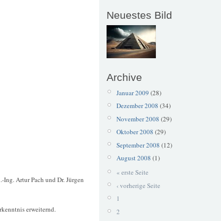
Neuestes Bild
Archive
Januar 2009
(28)
Dezember 2008
(34)
November 2008
(29)
Oktober 2008
(29)
September 2008
(12)
August 2008
(1)
« erste Seite
.-Ing. Artur Pach und Dr. Jürgen
‹ vorherige Seite
1
rkenntnis erweiternd.
2