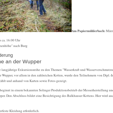
Am Papiermühlerbach:
März
s ca. 16:00 Uhr
rahenhöhe" nach Burg
derung
he an der Wupper
e langjährige Exkursionsreihe zu den Themen "Wasserkraft und Wasserverschmutzu
r Wupper, vor allem in den zahlreichen Kotten, wurde den Teilnehmern von Dipl.-In
zählt und anhand von Karten sowie Fotos gezeigt.
 beginnt in einem bekannten Solinger Produktionsbetrieb der Messerherstellung un
er. Den Abschluss bildet eine Besichtigung des Balkhauser Kottens. Hier wird auch
erfeste Kleidung erforderlich.