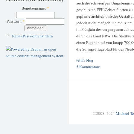
auch die schwierigen Umgebungs- 
Benutzername:
*
geschützten FFH-Gebiet führten zu 
geplante architektonische Gestaltu
Passwort:
*
jedoch nicht maßgeblich reduziert.
im Frühjahr des vergangenen Jahre
durch das Land NRW. Die Stadtwerk
Neues Passwort anfordern
einen Eigenanteil von knapp 700.00
die Solinger Tageblatt für den Neu
tetti's blog
5 Kommentare
©2008–2024
Michael Te