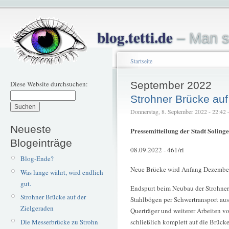
blog.tetti.de
– Man s
Startseite
Diese Website durchsuchen:
September 2022
Strohner Brücke auf
Donnerstag, 8. September 2022 - 22:42 – 
Neueste
Pressemitteilung der Stadt Solinge
Blogeinträge
08.09.2022 - 461/ri
Blog-Ende?
Neue Brücke wird Anfang Dezember
Was lange währt, wird endlich
gut.
Endspurt beim Neubau der Strohner 
Strohner Brücke auf der
Stahlbögen per Schwertransport au
Zielgeraden
Querträger und weiterer Arbeiten vo
Die Messerbrücke zu Strohn
schließlich komplett auf die Brücke