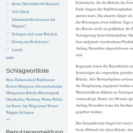
Einbauteile, die der Brücke die Fo
Keine Durchfahrt für Kanuten
Ende August die Stahlbetonplatten 
Viel Glück
queren kann. Das dauerte länger als
Jahrhunderthochwasser der
die Betonagen etwas kühlere Tage 
Wupper?
des Betons nicht zu gefährden. Im Z
Solingen und seine Brücken
Verzögerung beim Geländerbau: Das
Einzug der Rollatoren!
dass aufgrund verschiedener Produk
Anfang Dezember abgeschlossen wer
Lurchi
sein.
mehr
Insgesamt waren die Bauarbeiten im
Schlagwortliste
Schwieriger als vorgesehen gestalte
Brücke. Alte Bestandspläne erwiese
Haus Hohenscheid
Balkhauser
die Neuplanung angepasst werden un
Kotten
Müngsten
Adventskalender
Wettereinflüsse führten zu Verzög
Müngstener Brücke
Brückenpark
veranschlagt. Rund vier Monate spät
Güterhallen
Werbung
Wetter
Public
Anfang Dezember kann die Strohner
Art
Kunst
Am Wegesrand
Winter
gegeben werden.
Wupper
Solingen
>>
Die Gesamtkosten liegen bei rund 
beim Abbruch der alten Brücke, deu
Benutzeranmeldung