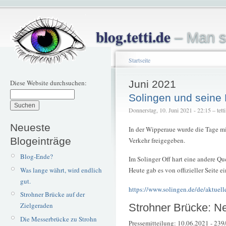
blog.tetti.de
– Man s
Startseite
Diese Website durchsuchen:
Juni 2021
Solingen und seine
Donnerstag, 10. Juni 2021 - 22:15 – tetti
Neueste
In der Wipperaue wurde die Tage 
Blogeinträge
Verkehr freigegeben.
Blog-Ende?
Im Solinger Off hart eine andere Qu
Was lange währt, wird endlich
Heute gab es von offizieller Seite 
gut.
https://www.solingen.de/de/aktuell
Strohner Brücke auf der
Zielgeraden
Strohner Brücke: Ne
Die Messerbrücke zu Strohn
Pressemitteilung: 10.06.2021 - 239/