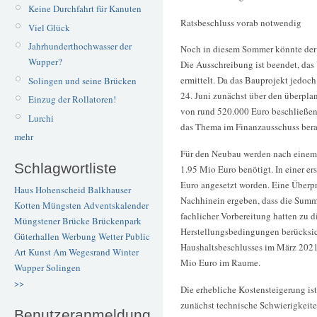
Keine Durchfahrt für Kanuten
Ratsbeschluss vorab notwendig
Viel Glück
Jahrhunderthochwasser der
Noch in diesem Sommer könnte der l
Wupper?
Die Ausschreibung ist beendet, da
ermittelt. Da das Bauprojekt jedoch
Solingen und seine Brücken
24. Juni zunächst über den überpl
Einzug der Rollatoren!
von rund 520.000 Euro beschließen.
Lurchi
das Thema im Finanzausschuss bera
mehr
Für den Neubau werden nach einem 
Schlagwortliste
1.95 Mio Euro benötigt. In einer e
Euro angesetzt worden. Eine Überpr
Haus Hohenscheid
Balkhauser
Nachhinein ergeben, dass die Summe
Kotten
Müngsten
Adventskalender
fachlicher Vorbereitung hatten zu d
Müngstener Brücke
Brückenpark
Herstellungsbedingungen berücksic
Güterhallen
Werbung
Wetter
Public
Haushaltsbeschlusses im März 202
Art
Kunst
Am Wegesrand
Winter
Mio Euro im Raume.
Wupper
Solingen
>>
Die erhebliche Kostensteigerung is
zunächst technische Schwierigkeite
Benutzeranmeldung