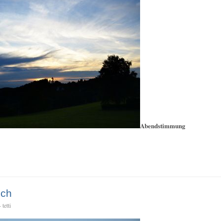
Abendstimmung
och
tetti