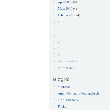
April 2019
(5)
März 2019
(4)
Februar 2019
(4)
1
2
3
4
5
6
nächste Seite ›
letzte Seite »
Blogroll
500beine
Armin Gerhardts Fototagebuch
die olsenban.de
Flickr