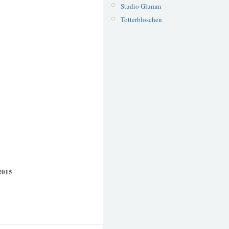
Studio Glumm
Totterbloschen
2015