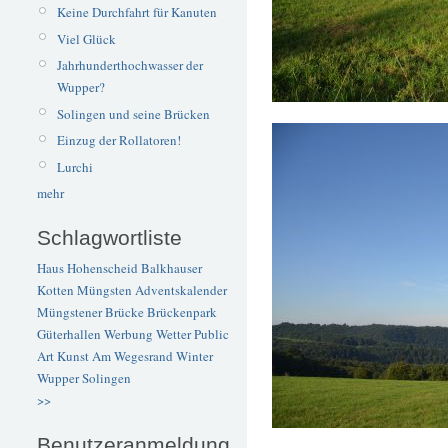
Keine Durchfahrt für Kanuten
Viel Glück
Jahrhunderthochwasser der
Wupper?
Solingen und seine Brücken
Einzug der Rollatoren!
Lurchi
mehr
Schlagwortliste
Haus Hohenscheid
Balkhauser
Kotten
Müngsten
Adventskalender
Müngstener Brücke
Brückenpark
Güterhallen
Werbung
Wetter
Public
Art
Kunst
Am Wegesrand
Winter
Wupper
Solingen
>>
Benutzeranmeldung