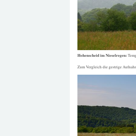
Hohenscheid im Nieselregen:
Temp
Zum Vergleich die gestrige Aufnah