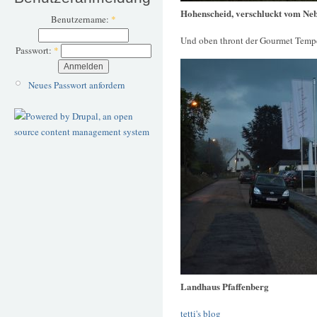
Hohenscheid, verschluckt vom Neb
Benutzername:
*
Und oben thront der Gourmet Temp
Passwort:
*
Neues Passwort anfordern
Landhaus Pfaffenberg
tetti's blog