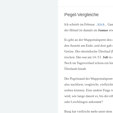
Pegel-Vergleiche
Ich schrieb im Februar
...klick...
Ganz
der Ablauf ist damals im
Januar
etw
Es gibt an der Wuppertalsperre den 
den Austritt am Ende, und dort gab
Getöse. Der oberirdische Überlauf 
trocken. Das war am 14./15.
Juli
in 
Noch im Tagesverlauf schoss ein bre
Überlaufs hinab.
Der Pegelstand der Wuppertalsperre 
also nachliest, vergleicht, vielleic
ziehen können. Eine andere Frage i
wird, wie lange dauert es, bis der 
oder Leichlingen ankommt?
Burg hat vielleicht mehr unter dem 