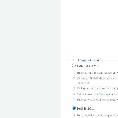
Eingabeformat
Filtered HTML
Internet- und E-Mail-Adressen 
Zulässige HTML-Tags: <a> <em>
<dd> <b>
Zeilen und Absätze werden autom
You can use
BBCode
tags in the
Filtered words will be replaced w
Full HTML
Internal paths in double quotes, 