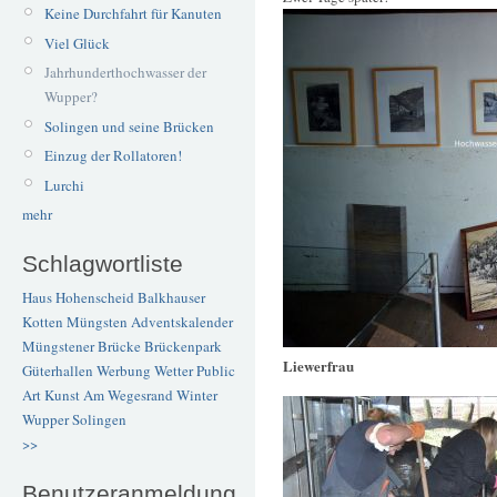
Keine Durchfahrt für Kanuten
Viel Glück
Jahrhunderthochwasser der
Wupper?
Solingen und seine Brücken
Einzug der Rollatoren!
Lurchi
mehr
Schlagwortliste
Haus Hohenscheid
Balkhauser
Kotten
Müngsten
Adventskalender
Müngstener Brücke
Brückenpark
Liewerfrau
Güterhallen
Werbung
Wetter
Public
Art
Kunst
Am Wegesrand
Winter
Wupper
Solingen
>>
Benutzeranmeldung