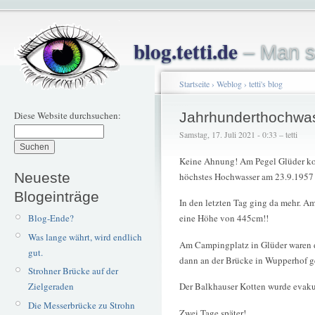
blog.tetti.de
– Man s
Startseite
›
Weblog
›
tetti's blog
Diese Website durchsuchen:
Jahrhunderthochwa
Samstag, 17. Juli 2021 - 0:33 – tetti
Keine Ahnung! Am Pegel Glüder kon
Neueste
höchstes Hochwasser am 23.9.1957 
Blogeinträge
In den letzten Tag ging da mehr. A
Blog-Ende?
eine Höhe von 445cm!!
Was lange währt, wird endlich
Am Campingplatz in Glüder waren 
gut.
dann an der Brücke in Wupperhof g
Strohner Brücke auf der
Zielgeraden
Der Balkhauser Kotten wurde evaku
Die Messerbrücke zu Strohn
Zwei Tage später!