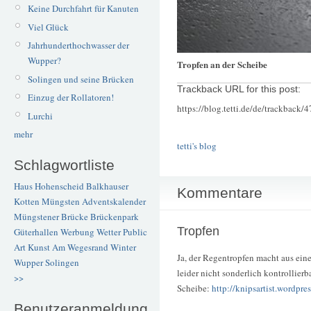
Keine Durchfahrt für Kanuten
Viel Glück
Jahrhunderthochwasser der
Wupper?
Tropfen an der Scheibe
Solingen und seine Brücken
Trackback URL for this post:
Einzug der Rollatoren!
https://blog.tetti.de/de/trackback/
Lurchi
mehr
tetti's blog
Schlagwortliste
Haus Hohenscheid
Balkhauser
Kommentare
Kotten
Müngsten
Adventskalender
Müngstener Brücke
Brückenpark
Tropfen
Güterhallen
Werbung
Wetter
Public
Art
Kunst
Am Wegesrand
Winter
Ja, der Regentropfen macht aus eine
Wupper
Solingen
leider nicht sonderlich kontrollierb
>>
Scheibe:
http://knipsartist.wordpre
Benutzeranmeldung