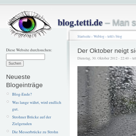
blog.tetti.de
– Man s
Startseite
›
Weblog
›
tetti's blog
Diese Website durchsuchen:
Der Oktober neigt 
Dienstag, 30. Oktober 2012 - 22:40 – tet
Neueste
Blogeinträge
Blog-Ende?
Was lange währt, wird endlich
gut.
Strohner Brücke auf der
Zielgeraden
Die Messerbrücke zu Strohn