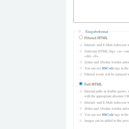
Eingabeformat
Filtered HTML
Internet- und E-Mail-Adressen 
Zulässige HTML-Tags: <a> <em>
<dd> <b>
Zeilen und Absätze werden autom
You can use
BBCode
tags in the
Filtered words will be replaced w
Full HTML
Internal paths in double quotes, 
with the appropriate absolute URL
Internet- und E-Mail-Adressen 
Zeilen und Absätze werden autom
You can use
BBCode
tags in the
Images can be added to this post