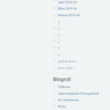
April 2019
(5)
März 2019
(4)
Februar 2019
(4)
1
2
3
4
5
6
nächste Seite ›
letzte Seite »
Blogroll
500beine
Armin Gerhardts Fototagebuch
die olsenban.de
Flickr