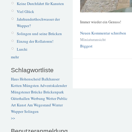
Keine Durchfahrt für Kanuten
Viel Glück
Jahrhunderthochwasser der
Immer wieder ein Genuss!
Wupper?
Neuen Kommentar schreiben
Solingen und seine Brücken
Miniaturansicht
Einzug der Rollatoren!
Biggest
Lurchi
mehr
Schlagwortliste
Haus Hohenscheid
Balkhauser
Kotten
Müngsten
Adventskalender
Müngstener Brücke
Brückenpark
Güterhallen
Werbung
Wetter
Public
Art
Kunst
Am Wegesrand
Winter
Wupper
Solingen
>>
Benutzeranmeldung