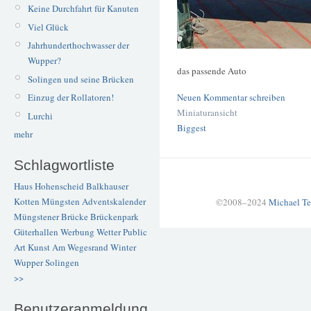
Keine Durchfahrt für Kanuten
Viel Glück
Jahrhunderthochwasser der
Wupper?
das passende Auto
Solingen und seine Brücken
Neuen Kommentar schreiben
Einzug der Rollatoren!
Miniaturansicht
Lurchi
Biggest
mehr
Schlagwortliste
Haus Hohenscheid
Balkhauser
Kotten
Müngsten
Adventskalender
©2008–2024
Michael Te
Müngstener Brücke
Brückenpark
Güterhallen
Werbung
Wetter
Public
Art
Kunst
Am Wegesrand
Winter
Wupper
Solingen
>>
Benutzeranmeldung