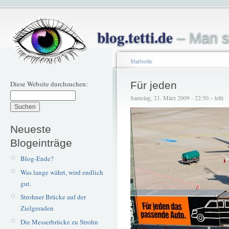
blog.tetti.de
– Man s
Startseite
Diese Website durchsuchen:
Für jeden
Samstag, 21. März 2009 - 22:50 – tetti
Neueste
Blogeinträge
Blog-Ende?
Was lange währt, wird endlich
gut.
Strohner Brücke auf der
Zielgeraden
Die Messerbrücke zu Strohn