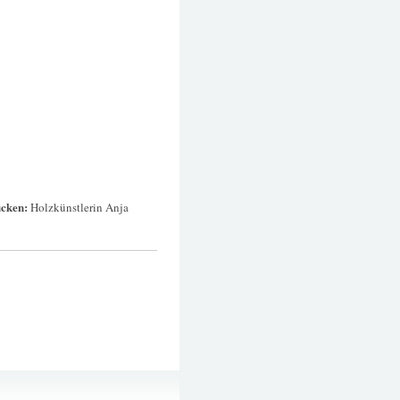
ücken:
Holzkünstlerin Anja
48h