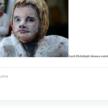
Auch Holzköpfe können entz
:
ck/3331