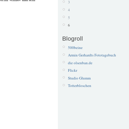
3
4
5
6
Blogroll
500beine
Armin Gerhardts Fototagebuch
die olsenban.de
Flickr
Studio Glumm
Totterbloschen