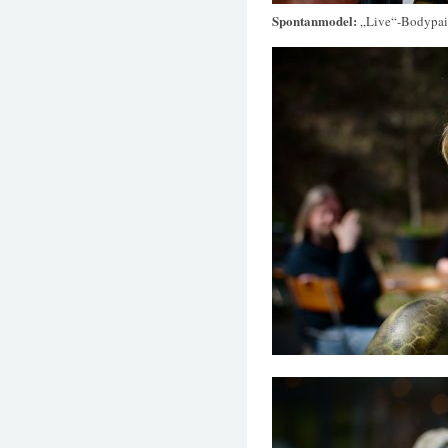
Spontanmodel:
„Live“-Bodypain