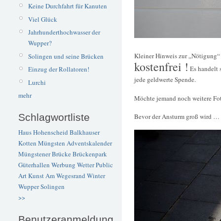
Keine Durchfahrt für Kanuten
Viel Glück
Jahrhunderthochwasser der
Wupper?
Kleiner Hinweis zur „Nötigung
Solingen und seine Brücken
kostenfrei !
Es handelt 
Einzug der Rollatoren!
jede geldwerte Spende.
Lurchi
mehr
Möchte jemand noch weitere Fo
Schlagwortliste
Bevor der Ansturm groß wird …
Haus Hohenscheid
Balkhauser
Kotten
Müngsten
Adventskalender
Müngstener Brücke
Brückenpark
Güterhallen
Werbung
Wetter
Public
Art
Kunst
Am Wegesrand
Winter
Wupper
Solingen
>>
Benutzeranmeldung