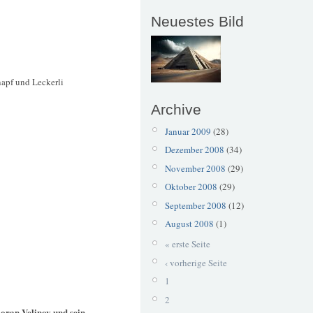
Neuestes Bild
apf und Leckerli
Archive
Januar 2009
(28)
Dezember 2008
(34)
November 2008
(29)
Oktober 2008
(29)
September 2008
(12)
August 2008
(1)
« erste Seite
‹ vorherige Seite
1
2
Zoran Velinov und sein