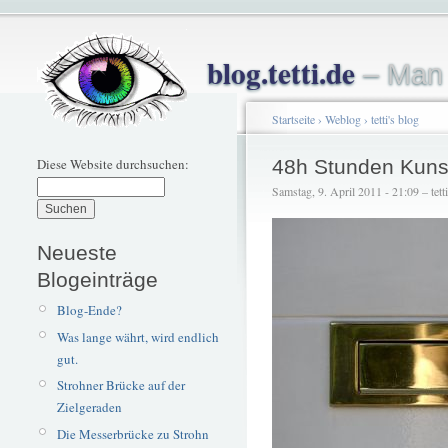
blog.tetti.de
– Man 
Startseite
›
Weblog
›
tetti's blog
Diese Website durchsuchen:
48h Stunden Kunst
Samstag, 9. April 2011 - 21:09 – tetti
Neueste
Blogeinträge
Blog-Ende?
Was lange währt, wird endlich
gut.
Strohner Brücke auf der
Zielgeraden
Die Messerbrücke zu Strohn