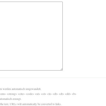
sen werden automatisch umgewandelt.
<em> <strong> <cite> <code> <ul> <ol> <li> <dl> <dt> <dd> <b>
utomatisch erzeugt.
 the text. URLs will automatically be converted to links.