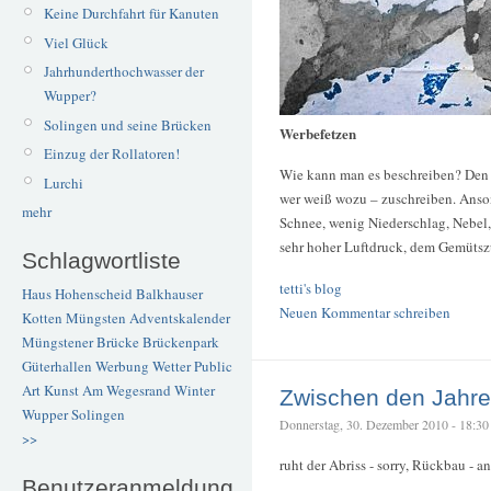
Keine Durchfahrt für Kanuten
Viel Glück
Jahrhunderthochwasser der
Wupper?
Solingen und seine Brücken
Werbefetzen
Einzug der Rollatoren!
Wie kann man es beschreiben? Den 
Lurchi
wer weiß wozu – zuschreiben. Anso
mehr
Schnee, wenig Niederschlag, Nebel,
sehr hoher Luftdruck, dem Gemütszu
Schlagwortliste
tetti's blog
Haus Hohenscheid
Balkhauser
Neuen Kommentar schreiben
Kotten
Müngsten
Adventskalender
Müngstener Brücke
Brückenpark
Güterhallen
Werbung
Wetter
Public
Art
Kunst
Am Wegesrand
Winter
Zwischen den Jahr
Wupper
Solingen
Donnerstag, 30. Dezember 2010 - 18:30 –
>>
ruht der Abriss - sorry, Rückbau -
Benutzeranmeldung