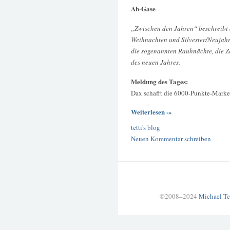
Ab-Gase
„Zwischen den Jahren“ beschreibt
Weihnachten und Silvester/Neujahr.
die sogenannten Rauhnächte, die Z
des neuen Jahres.
Meldung des Tages:
Dax schafft die 6000-Punkte-Marke
Weiterlesen -»
tetti's blog
Neuen Kommentar schreiben
©2008–2024
Michael Te