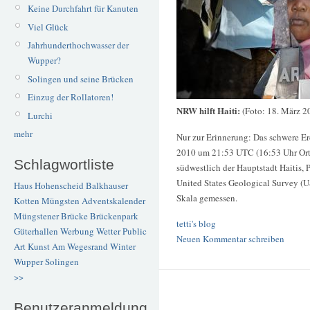
Keine Durchfahrt für Kanuten
Viel Glück
Jahrhunderthochwasser der
Wupper?
Solingen und seine Brücken
Einzug der Rollatoren!
NRW hilft Haiti:
(Foto: 18. März 2
Lurchi
mehr
Nur zur Erinnerung: Das schwere Er
2010 um 21:53 UTC (16:53 Uhr Orts
Schlagwortliste
südwestlich der Hauptstadt Haitis,
United States Geological Survey 
Haus Hohenscheid
Balkhauser
Skala gemessen.
Kotten
Müngsten
Adventskalender
Müngstener Brücke
Brückenpark
tetti's blog
Güterhallen
Werbung
Wetter
Public
Neuen Kommentar schreiben
Art
Kunst
Am Wegesrand
Winter
Wupper
Solingen
>>
Benutzeranmeldung