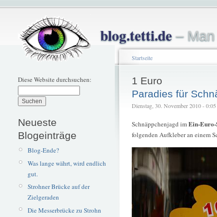
blog.tetti.de
– Man 
Startseite
Diese Website durchsuchen:
1 Euro
Paradies für Sch
Dienstag, 30. November 2010 - 0:05 –
Neueste
Ein-Euro-
Schnäppchenjagd im
Blogeinträge
folgenden Aufkleber an einem S
Blog-Ende?
Was lange währt, wird endlich
gut.
Strohner Brücke auf der
Zielgeraden
Die Messerbrücke zu Strohn