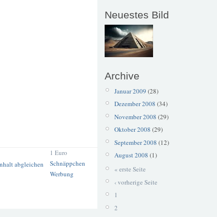
Neuestes Bild
Archive
Januar 2009
(28)
Dezember 2008
(34)
November 2008
(29)
Oktober 2008
(29)
September 2008
(12)
1 Euro
August 2008
(1)
Schnäppchen
« erste Seite
Werbung
‹ vorherige Seite
1
2