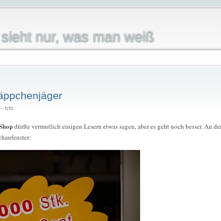
sieht nur, was man weiß
näppchenjäger
 tetti
Shop
dürfte vermutlich einigen Lesern etwas sagen, aber es geht noch besser. An de
chaufenster: