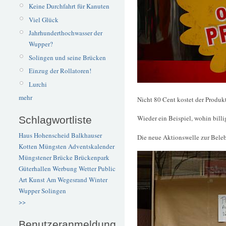
Keine Durchfahrt für Kanuten
Viel Glück
Jahrhunderthochwasser der
Wupper?
Solingen und seine Brücken
Einzug der Rollatoren!
Lurchi
mehr
Nicht 80 Cent kostet der Produkt
Wieder ein Beispiel, wohin billi
Schlagwortliste
Haus Hohenscheid
Balkhauser
Die neue Aktionswelle zur Beleb
Kotten
Müngsten
Adventskalender
Müngstener Brücke
Brückenpark
Güterhallen
Werbung
Wetter
Public
Art
Kunst
Am Wegesrand
Winter
Wupper
Solingen
>>
Benutzeranmeldung