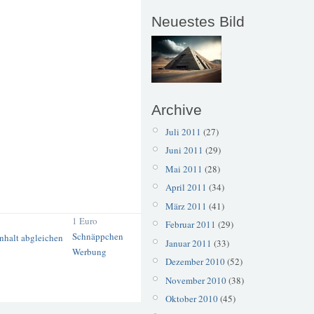
Neuestes Bild
Archive
Juli 2011
(27)
Juni 2011
(29)
Mai 2011
(28)
April 2011
(34)
März 2011
(41)
1 Euro
Februar 2011
(29)
Schnäppchen
Januar 2011
(33)
Werbung
Dezember 2010
(52)
November 2010
(38)
Oktober 2010
(45)