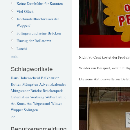
Keine Durchfahrt für Kanuten
Viel Glück
Jahrhunderthochwasser der
Wupper?
Solingen und seine Brücken
Einzug der Rollatoren!
Lurchi
mehr
Nicht 80 Cent kostet der Produkt
Wieder ein Beispiel, wohin billi
Schlagwortliste
Haus Hohenscheid
Balkhauser
Die neue Aktionswelle zur Beleb
Kotten
Müngsten
Adventskalender
Müngstener Brücke
Brückenpark
Güterhallen
Werbung
Wetter
Public
Art
Kunst
Am Wegesrand
Winter
Wupper
Solingen
>>
Benutzeranmeldung