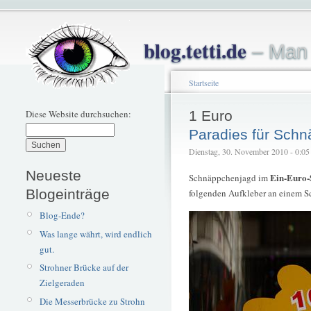
blog.tetti.de
– Man 
Startseite
Diese Website durchsuchen:
1 Euro
Paradies für Sch
Dienstag, 30. November 2010 - 0:05 –
Neueste
Ein-Euro-
Schnäppchenjagd im
Blogeinträge
folgenden Aufkleber an einem S
Blog-Ende?
Was lange währt, wird endlich
gut.
Strohner Brücke auf der
Zielgeraden
Die Messerbrücke zu Strohn