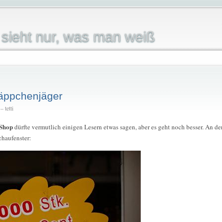
sieht nur, was man weiß
näppchenjäger
 tetti
Shop
dürfte vermutlich einigen Lesern etwas sagen, aber es geht noch besser. An de
chaufenster: