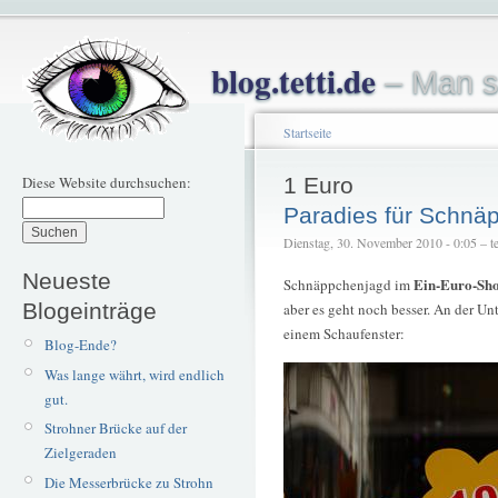
blog.tetti.de
– Man s
Startseite
Diese Website durchsuchen:
1 Euro
Paradies für Schnä
Dienstag, 30. November 2010 - 0:05 – te
Neueste
Ein-Euro-Sh
Schnäppchenjagd im
Blogeinträge
aber es geht noch besser. An der Un
einem Schaufenster:
Blog-Ende?
Was lange währt, wird endlich
gut.
Strohner Brücke auf der
Zielgeraden
Die Messerbrücke zu Strohn