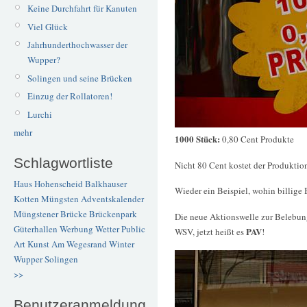
Keine Durchfahrt für Kanuten
Viel Glück
Jahrhunderthochwasser der
Wupper?
Solingen und seine Brücken
Einzug der Rollatoren!
Lurchi
mehr
1000 Stück:
0,80 Cent Produkte
Schlagwortliste
Nicht 80 Cent kostet der Produktion
Haus Hohenscheid
Balkhauser
Wieder ein Beispiel, wohin billige 
Kotten
Müngsten
Adventskalender
Müngstener Brücke
Brückenpark
Die neue Aktionswelle zur Belebung
Güterhallen
Werbung
Wetter
Public
PAV
WSV, jetzt heißt es
!
Art
Kunst
Am Wegesrand
Winter
Wupper
Solingen
>>
Benutzeranmeldung