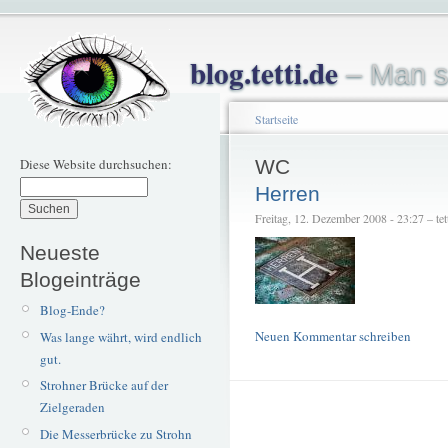
blog.tetti.de
– Man s
Startseite
Diese Website durchsuchen:
WC
Herren
Freitag, 12. Dezember 2008 - 23:27 – tet
Neueste
Blogeinträge
Blog-Ende?
Neuen Kommentar schreiben
Was lange währt, wird endlich
gut.
Strohner Brücke auf der
Zielgeraden
Die Messerbrücke zu Strohn