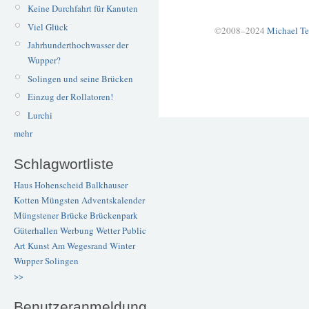
Keine Durchfahrt für Kanuten
Viel Glück
©2008–2024
Michael Te
Jahrhunderthochwasser der
Wupper?
Solingen und seine Brücken
Einzug der Rollatoren!
Lurchi
mehr
Schlagwortliste
Haus Hohenscheid
Balkhauser
Kotten
Müngsten
Adventskalender
Müngstener Brücke
Brückenpark
Güterhallen
Werbung
Wetter
Public
Art
Kunst
Am Wegesrand
Winter
Wupper
Solingen
>>
Benutzeranmeldung