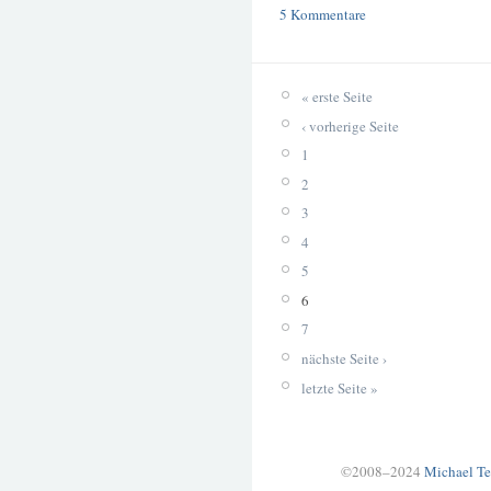
5 Kommentare
« erste Seite
‹ vorherige Seite
1
2
3
4
5
6
7
nächste Seite ›
letzte Seite »
©2008–2024
Michael Te