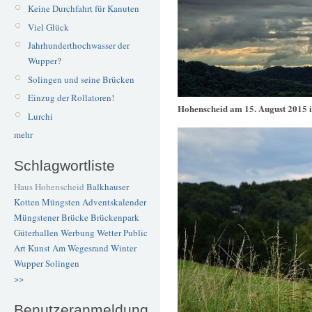
Keine Durchfahrt für Kanuten
Viel Glück
Jahrhunderthochwasser der
Wupper?
Solingen und seine Brücken
Einzug der Rollatoren!
Hohenscheid am 15. August 2015 
Lurchi
mehr
Schlagwortliste
Haus Hohenscheid
Balkhauser
Kotten
Müngsten
Adventskalender
Müngstener Brücke
Brückenpark
Güterhallen
Werbung
Wetter
Public
Art
Kunst
Am Wegesrand
Winter
Wupper
Solingen
>>
Benutzeranmeldung