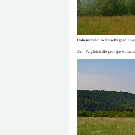
Hohenscheid im Nieselregen:
Temp
Zum Vergleich die gestrige Aufnah