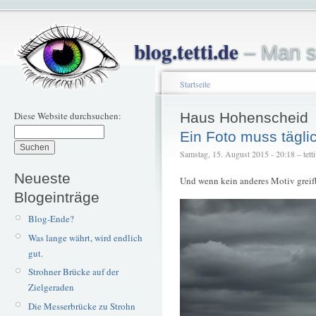
blog.tetti.de
– Man s
Startseite
Diese Website durchsuchen:
Haus Hohenscheid
Ein Foto muss tägli
Samstag, 15. August 2015 - 20:18 – tetti
Neueste
Und wenn kein anderes Motiv greifb
Blogeinträge
Blog-Ende?
Was lange währt, wird endlich
gut.
Strohner Brücke auf der
Zielgeraden
Die Messerbrücke zu Strohn