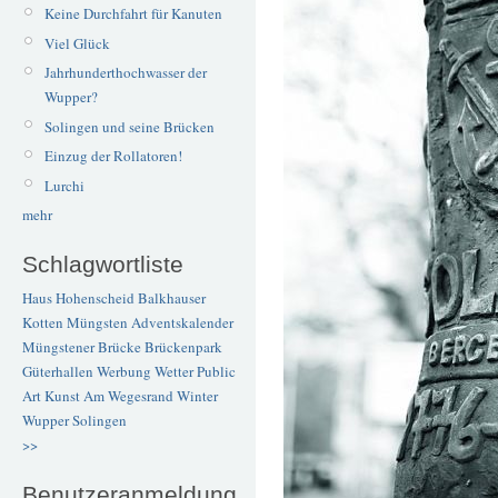
Keine Durchfahrt für Kanuten
Viel Glück
Jahrhunderthochwasser der
Wupper?
Solingen und seine Brücken
Einzug der Rollatoren!
Lurchi
mehr
Schlagwortliste
Haus Hohenscheid
Balkhauser
Kotten
Müngsten
Adventskalender
Müngstener Brücke
Brückenpark
Güterhallen
Werbung
Wetter
Public
Art
Kunst
Am Wegesrand
Winter
Wupper
Solingen
>>
Benutzeranmeldung