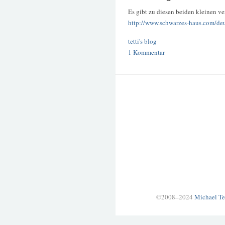
Es gibt zu diesen beiden kleinen 
http://www.schwarzes-haus.com/deu
tetti's blog
1 Kommentar
©2008–2024
Michael Te