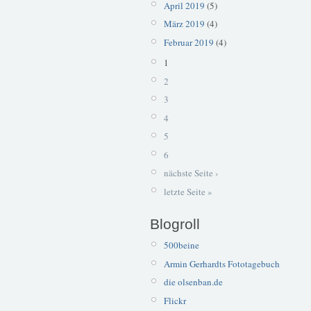
April 2019
(5)
März 2019
(4)
Februar 2019
(4)
1
2
3
4
5
6
nächste Seite ›
letzte Seite »
Blogroll
500beine
Armin Gerhardts Fototagebuch
die olsenban.de
Flickr