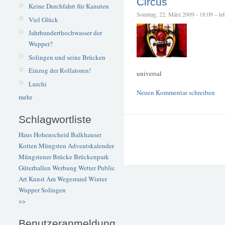
Circus
Keine Durchfahrt für Kanuten
Sonntag, 22. März 2009 - 18:09 – tet
Viel Glück
Jahrhunderthochwasser der
Wupper?
Solingen und seine Brücken
Einzug der Rollatoren!
universal
Lurchi
Neuen Kommentar schreiben
mehr
Schlagwortliste
Haus Hohenscheid
Balkhauser
Kotten
Müngsten
Adventskalender
Müngstener Brücke
Brückenpark
Güterhallen
Werbung
Wetter
Public
Art
Kunst
Am Wegesrand
Winter
Wupper
Solingen
>>
Benutzeranmeldung