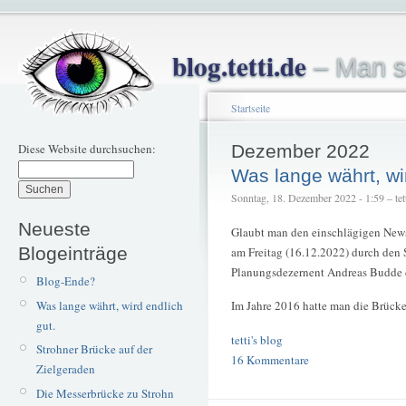
blog.tetti.de
– Man s
Startseite
Diese Website durchsuchen:
Dezember 2022
Was lange währt, wir
Sonntag, 18. Dezember 2022 - 1:59 – tet
Neueste
Glaubt man den einschlägigen News
Blogeinträge
am Freitag (16.12.2022) durch den
Planungsdezernent Andreas Budde 
Blog-Ende?
Was lange währt, wird endlich
Im Jahre 2016 hatte man die Brücke
gut.
tetti's blog
Strohner Brücke auf der
16 Kommentare
Zielgeraden
Die Messerbrücke zu Strohn