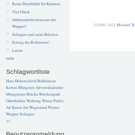
Keine Durchfahrt für Kanuten
Viel Glück
Jahrhunderthochwasser der
©2008–2024
Michael Te
Wupper?
Solingen und seine Brücken
Einzug der Rollatoren!
Lurchi
mehr
Schlagwortliste
Haus Hohenscheid
Balkhauser
Kotten
Müngsten
Adventskalender
Müngstener Brücke
Brückenpark
Güterhallen
Werbung
Wetter
Public
Art
Kunst
Am Wegesrand
Winter
Wupper
Solingen
>>
Benutzeranmeldung