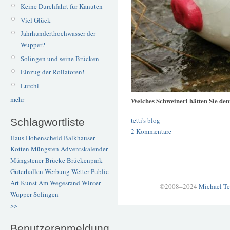
Keine Durchfahrt für Kanuten
Viel Glück
Jahrhunderthochwasser der
Wupper?
Solingen und seine Brücken
Einzug der Rollatoren!
Lurchi
mehr
Welches Schweinerl hätten Sie de
tetti's blog
Schlagwortliste
2 Kommentare
Haus Hohenscheid
Balkhauser
Kotten
Müngsten
Adventskalender
Müngstener Brücke
Brückenpark
Güterhallen
Werbung
Wetter
Public
Art
Kunst
Am Wegesrand
Winter
©2008–2024
Michael Te
Wupper
Solingen
>>
Benutzeranmeldung