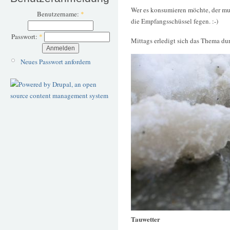
Wer es konsumieren möchte, der mus
Benutzername:
*
die Empfangsschüssel fegen. :-)
Passwort:
*
Mittags erledigt sich das Thema du
Neues Passwort anfordern
Tauwetter