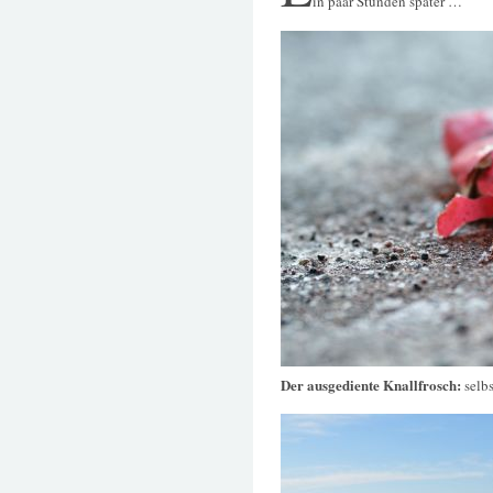
in paar Stunden später …
Der ausgediente Knallfrosch:
selb