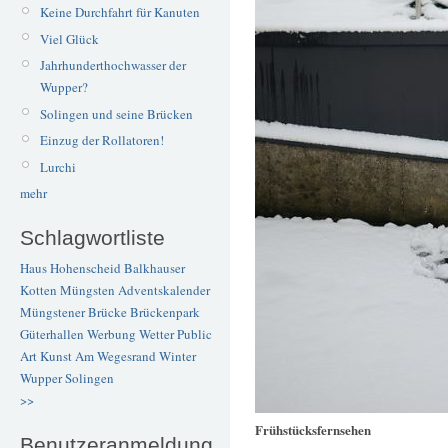
Keine Durchfahrt für Kanuten
Viel Glück
Jahrhunderthochwasser der
Wupper?
Solingen und seine Brücken
Einzug der Rollatoren!
Lurchi
mehr
Schlagwortliste
Haus Hohenscheid
Balkhauser
Kotten
Müngsten
Adventskalender
Müngstener Brücke
Brückenpark
Güterhallen
Werbung
Wetter
Public
Art
Kunst
Am Wegesrand
Winter
Wupper
Solingen
>>
Frühstücksfernsehen
Benutzeranmeldung