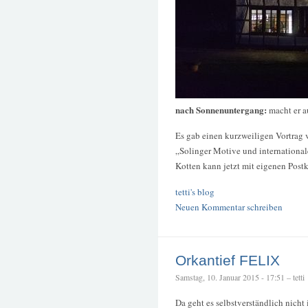
nach Sonnenuntergang:
macht er a
Es gab einen kurzweiligen Vortrag
„Solinger Motive und internationa
Kotten kann jetzt mit eigenen Post
tetti's blog
Neuen Kommentar schreiben
Orkantief FELIX
Samstag, 10. Januar 2015 - 17:51 – tetti
Da geht es selbstverständlich nicht