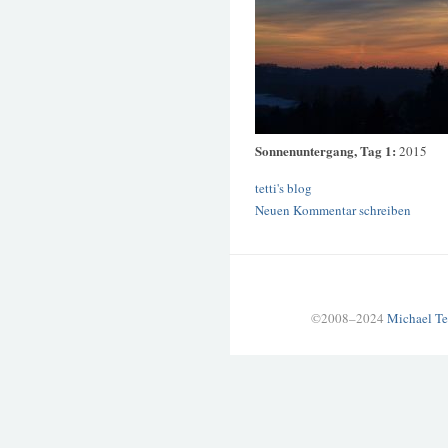
Sonnenuntergang, Tag 1:
2015
tetti's blog
Neuen Kommentar schreiben
©2008–2024
Michael Te