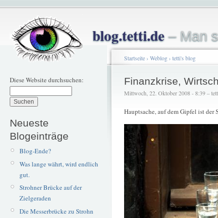
blog.tetti.de
– Man s
Startseite
›
Weblog
›
tetti's blog
Diese Website durchsuchen:
Finanzkrise, Wirtsch
Mittwoch, 22. Oktober 2008 - 8:39 – tett
Hauptsache, auf dem Gipfel ist der S
Neueste
Blogeinträge
Blog-Ende?
Was lange währt, wird endlich
gut.
Strohner Brücke auf der
Zielgeraden
Die Messerbrücke zu Strohn