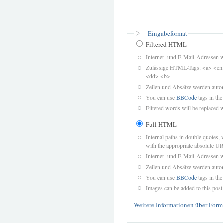
Eingabeformat
Filtered HTML
Internet- und E-Mail-Adressen 
Zulässige HTML-Tags: <a> <em>
<dd> <b>
Zeilen und Absätze werden autom
You can use
BBCode
tags in the
Filtered words will be replaced w
Full HTML
Internal paths in double quotes, 
with the appropriate absolute URL
Internet- und E-Mail-Adressen 
Zeilen und Absätze werden autom
You can use
BBCode
tags in the
Images can be added to this post
Weitere Informationen über Form