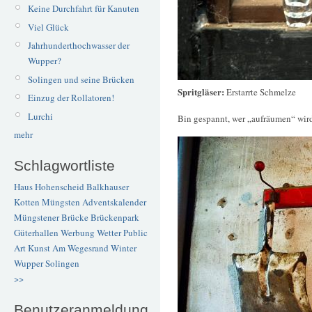
Keine Durchfahrt für Kanuten
Viel Glück
Jahrhunderthochwasser der
Wupper?
Solingen und seine Brücken
Spritgläser:
Erstarrte Schmelze
Einzug der Rollatoren!
Lurchi
Bin gespannt, wer „aufräumen“ wir
mehr
Schlagwortliste
Haus Hohenscheid
Balkhauser
Kotten
Müngsten
Adventskalender
Müngstener Brücke
Brückenpark
Güterhallen
Werbung
Wetter
Public
Art
Kunst
Am Wegesrand
Winter
Wupper
Solingen
>>
Benutzeranmeldung