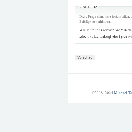
CAPTCHA
Diese Frage dient dazu festzustellen
Beiträge zu verhindern.
Wie lautet das sechste Wort in d
„dec okofad wakoqi eho igica wa
©2008–2024
Michael Te