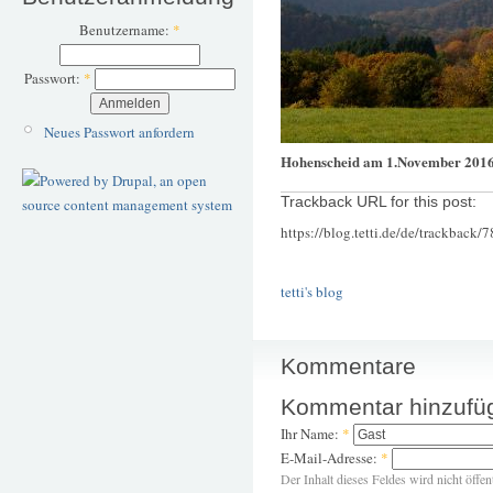
Benutzername:
*
Passwort:
*
Neues Passwort anfordern
Hohenscheid am 1.November 201
Trackback URL for this post:
https://blog.tetti.de/de/trackback/
tetti's blog
Kommentare
Kommentar hinzufü
Ihr Name:
*
E-Mail-Adresse:
*
Der Inhalt dieses Feldes wird nicht öffen