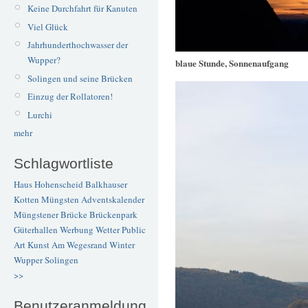
Keine Durchfahrt für Kanuten
Viel Glück
Jahrhunderthochwasser der
Wupper?
blaue Stunde, Sonnenaufgang
Solingen und seine Brücken
Einzug der Rollatoren!
Lurchi
mehr
Schlagwortliste
Haus Hohenscheid
Balkhauser
Kotten
Müngsten
Adventskalender
Müngstener Brücke
Brückenpark
Güterhallen
Werbung
Wetter
Public
Art
Kunst
Am Wegesrand
Winter
Wupper
Solingen
>>
Benutzeranmeldung