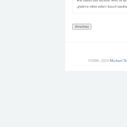
„pufevu ofote rubev kucol imob
©2008–2024
Michael Te