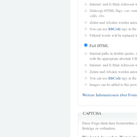
Internet- und E-Mail-Adressen 
Zulässige HTML-Tags: <a> <em>
<dd> <b>
Zeilen und Absätze werden autom
You can use
BBCode
tags in the
Filtered words will be replaced w
Full HTML
Internal paths in double quotes, 
with the appropriate absolute URL
Internet- und E-Mail-Adressen 
Zeilen und Absätze werden autom
You can use
BBCode
tags in the
Images can be added to this post
Weitere Informationen über Form
CAPTCHA
Diese Frage dient dazu festzustellen
Beiträge zu verhindern.
Wie lautet das sechste Wort in d