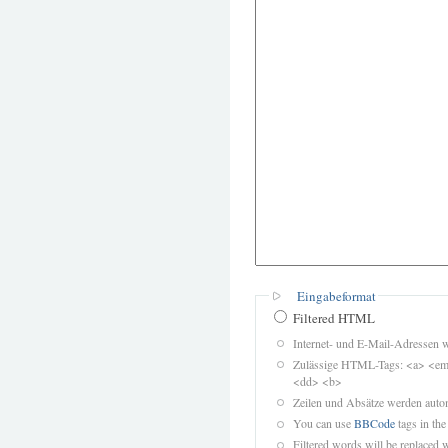
Eingabeformat
Filtered HTML
Internet- und E-Mail-Adressen 
Zulässige HTML-Tags: <a> <em>
<dd> <b>
Zeilen und Absätze werden autom
You can use
BBCode
tags in the
Filtered words will be replaced w