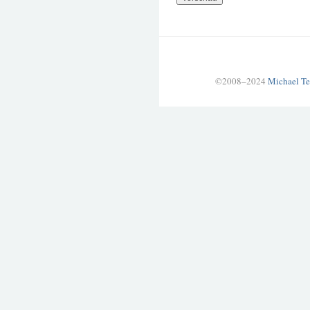
©2008–2024
Michael Te