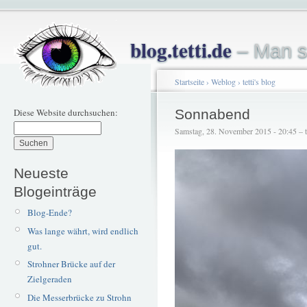
blog.tetti.de
– Man s
Startseite
›
Weblog
›
tetti's blog
Diese Website durchsuchen:
Sonnabend
Samstag, 28. November 2015 - 20:45 – te
Neueste
Blogeinträge
Blog-Ende?
Was lange währt, wird endlich
gut.
Strohner Brücke auf der
Zielgeraden
Die Messerbrücke zu Strohn