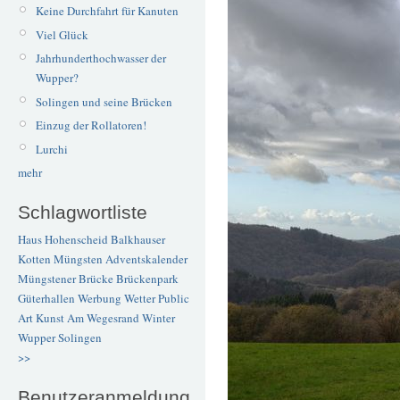
Keine Durchfahrt für Kanuten
Viel Glück
Jahrhunderthochwasser der
Wupper?
Solingen und seine Brücken
Einzug der Rollatoren!
Lurchi
mehr
Schlagwortliste
Haus Hohenscheid
Balkhauser
Kotten
Müngsten
Adventskalender
Müngstener Brücke
Brückenpark
Güterhallen
Werbung
Wetter
Public
Art
Kunst
Am Wegesrand
Winter
Wupper
Solingen
>>
Benutzeranmeldung