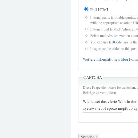
Full HTML
Internal paths in double quotes, 
with the appropriate absolute URL
Internet- und E-Mail-Adressen 
Zeilen und Absätze werden autom
You can use
BBCode
tags in the
Images can be added to this post
Weitere Informationen über Form
CAPTCHA
Diese Frage dient dazu festzustellen
Beiträge zu verhindern.
Wie lautet das vierte Wort in der
„yerewa tevol epoxo megibub ay