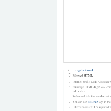
Eingabeformat
Filtered HTML
Internet- und E-Mail-Adressen 
Zulässige HTML-Tags: <a> <em>
<dd> <b>
Zeilen und Absätze werden autom
You can use
BBCode
tags in the
Filtered words will be replaced w