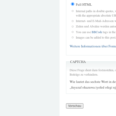
Full HTML
Internal paths in double quotes, 
with the appropriate absolute URL
Internet- und E-Mail-Adressen 
Zeilen und Absätze werden autom
You can use
BBCode
tags in the
Images can be added to this post
Weitere Informationen über Form
CAPTCHA
Diese Frage dient dazu festzustellen
Beiträge zu verhindern.
Wie lautet das sechste Wort in d
„fuyezaf ohazuwa iyefed ofegi 