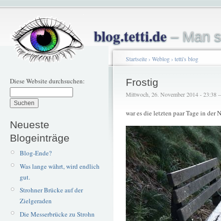
blog.tetti.de
– Man s
Startseite
›
Weblog
›
tetti's blog
Diese Website durchsuchen:
Frostig
Mittwoch, 26. November 2014 - 23:38 – 
war es die letzten paar Tage in der 
Neueste
Blogeinträge
Blog-Ende?
Was lange währt, wird endlich
gut.
Strohner Brücke auf der
Zielgeraden
Die Messerbrücke zu Strohn