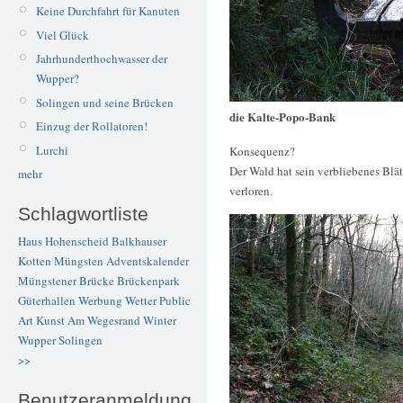
Keine Durchfahrt für Kanuten
Viel Glück
Jahrhunderthochwasser der
Wupper?
Solingen und seine Brücken
die Kalte-Popo-Bank
Einzug der Rollatoren!
Lurchi
Konsequenz?
Der Wald hat sein verbliebenes Blä
mehr
verloren.
Schlagwortliste
Haus Hohenscheid
Balkhauser
Kotten
Müngsten
Adventskalender
Müngstener Brücke
Brückenpark
Güterhallen
Werbung
Wetter
Public
Art
Kunst
Am Wegesrand
Winter
Wupper
Solingen
>>
Benutzeranmeldung