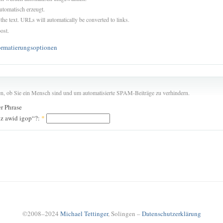
utomatisch erzeugt.
 the text. URLs will automatically be converted to links.
ost.
ormatierungsoptionen
len, ob Sie ein Mensch sind und um automatisierte SPAM-Beiträge zu verhindern.
er Phrase
iz awid igop“?:
*
©2008–2024
Michael Tettinger
, Solingen –
Datenschutzerklärung