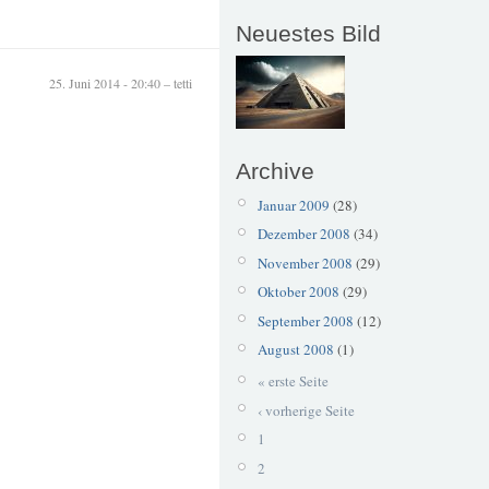
Neuestes Bild
25. Juni 2014 - 20:40 – tetti
Archive
Januar 2009
(28)
Dezember 2008
(34)
November 2008
(29)
Oktober 2008
(29)
September 2008
(12)
August 2008
(1)
« erste Seite
‹ vorherige Seite
1
2