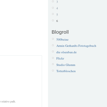
3
4
5
6
Blogroll
500beine
Armin Gerhardts Fototagebuch
die olsenban.de
Flickr
Studio Glumm
Totterbloschen
 relative path.