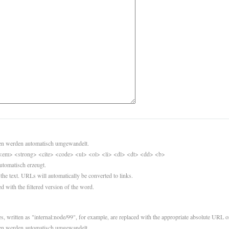
sen werden automatisch umgewandelt.
<em> <strong> <cite> <code> <ul> <ol> <li> <dl> <dt> <dd> <b>
utomatisch erzeugt.
 the text. URLs will automatically be converted to links.
d with the filtered version of the word.
es, written as "internal:node/99", for example, are replaced with the appropriate absolute URL or
sen werden automatisch umgewandelt.