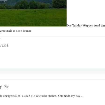
Das Tal der Wupper rund um
grummelt es noch immer.
:
ck/6305
g! Bin
ade dazugestoßen, als ich die Wietsche suchte. You made my day ...