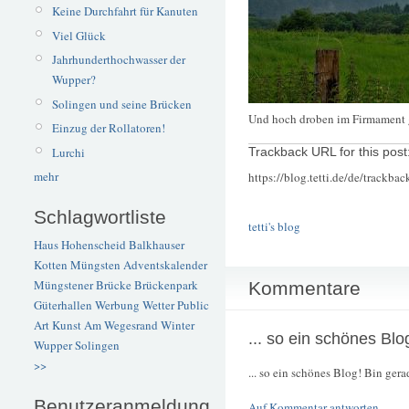
Keine Durchfahrt für Kanuten
Viel Glück
Jahrhunderthochwasser der
Wupper?
Solingen und seine Brücken
Und hoch droben im Firmament 
Einzug der Rollatoren!
Lurchi
Trackback URL for this post
mehr
https://blog.tetti.de/de/trackba
Schlagwortliste
tetti's blog
Haus Hohenscheid
Balkhauser
Kotten
Müngsten
Adventskalender
Müngstener Brücke
Brückenpark
Kommentare
Güterhallen
Werbung
Wetter
Public
Art
Kunst
Am Wegesrand
Winter
... so ein schönes Blo
Wupper
Solingen
>>
... so ein schönes Blog! Bin ger
Benutzeranmeldung
Auf Kommentar antworten