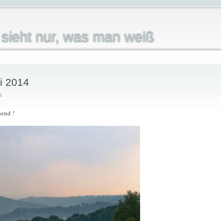
sieht nur, was man weiß
i 2014
i
bend !