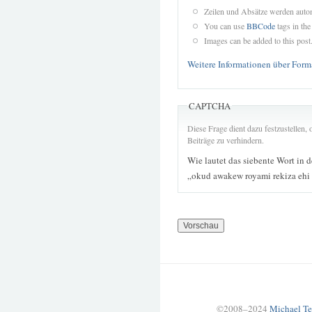
Zeilen und Absätze werden autom
You can use
BBCode
tags in the
Images can be added to this post
Weitere Informationen über Form
CAPTCHA
Diese Frage dient dazu festzustellen
Beiträge zu verhindern.
Wie lautet das siebente Wort in 
„okud awakew royami rekiza ehi 
©2008–2024
Michael Te