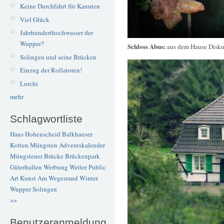
Keine Durchfahrt für Kanuten
Viel Glück
Jahrhunderthochwasser der
Wupper?
Schloss Abus:
aus dem Hause Disku
Solingen und seine Brücken
Einzug der Rollatoren!
Lurchi
mehr
Schlagwortliste
Haus Hohenscheid
Balkhauser
Kotten
Müngsten
Adventskalender
Müngstener Brücke
Brückenpark
Güterhallen
Werbung
Wetter
Public
Art
Kunst
Am Wegesrand
Winter
Wupper
Solingen
>>
Benutzeranmeldung