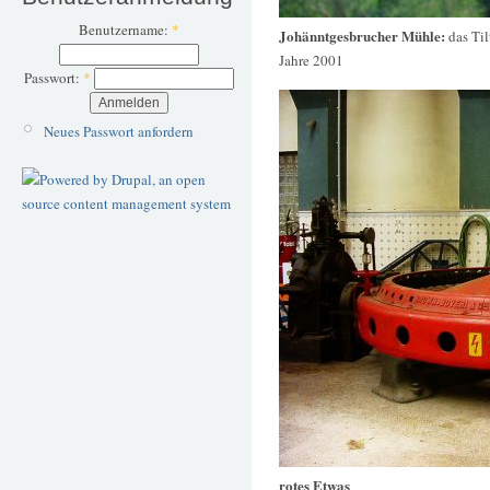
Benutzername:
*
Johänntgesbrucher Mühle:
das Til
Jahre 2001
Passwort:
*
Neues Passwort anfordern
rotes Etwas