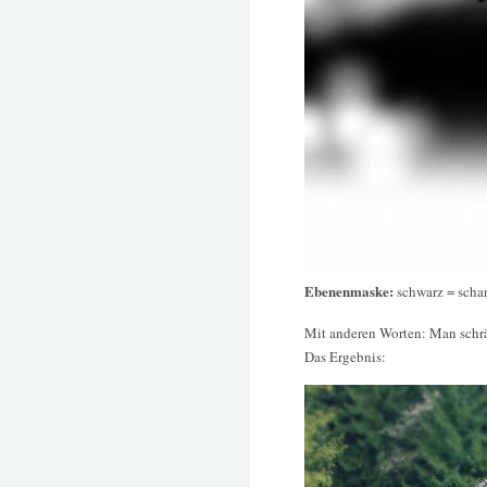
Ebenenmaske:
schwarz = schar
Mit anderen Worten: Man schrän
Das Ergebnis: