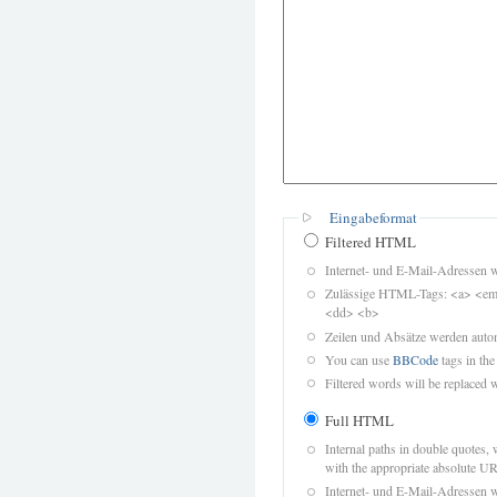
Eingabeformat
Filtered HTML
Internet- und E-Mail-Adressen 
Zulässige HTML-Tags: <a> <em>
<dd> <b>
Zeilen und Absätze werden autom
You can use
BBCode
tags in the
Filtered words will be replaced w
Full HTML
Internal paths in double quotes, 
with the appropriate absolute URL
Internet- und E-Mail-Adressen 