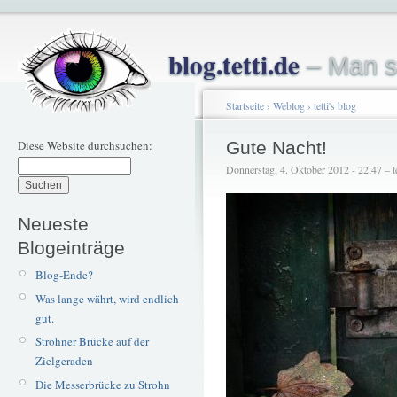
blog.tetti.de
– Man s
Startseite
›
Weblog
›
tetti's blog
Diese Website durchsuchen:
Gute Nacht!
Donnerstag, 4. Oktober 2012 - 22:47 – te
Neueste
Blogeinträge
Blog-Ende?
Was lange währt, wird endlich
gut.
Strohner Brücke auf der
Zielgeraden
Die Messerbrücke zu Strohn