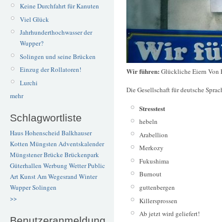
Keine Durchfahrt für Kanuten
Viel Glück
Jahrhunderthochwasser der
Wupper?
Solingen und seine Brücken
Einzug der Rollatoren!
Wir führen:
Glückliche Eiern Von 
Lurchi
Die Gesellschaft für deutsche Sprac
mehr
Stresstest
Schlagwortliste
hebeln
Haus Hohenscheid
Balkhauser
Arabellion
Kotten
Müngsten
Adventskalender
Merkozy
Müngstener Brücke
Brückenpark
Fukushima
Güterhallen
Werbung
Wetter
Public
Burnout
Art
Kunst
Am Wegesrand
Winter
guttenbergen
Wupper
Solingen
>>
Killersprossen
Ab jetzt wird geliefert!
Benutzeranmeldung