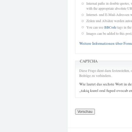
Internal paths in double quotes, 
with the appropriate absolute URL
Internet- und E-Mail-Adressen 
Zeilen und Absätze werden autom
You can use
BBCode
tags in the
Images can be added to this post
Weitere Informationen über Form
CAPTCHA
Diese Frage dient dazu festzustellen
Beiträge zu verhindern.
Wie lautet das sechste Wort in d
„takiq kurel oral fuped ovocab e