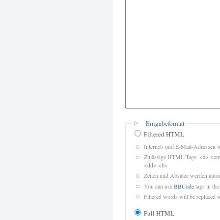
Eingabeformat
Filtered HTML
Internet- und E-Mail-Adressen 
Zulässige HTML-Tags: <a> <em>
<dd> <b>
Zeilen und Absätze werden autom
You can use
BBCode
tags in the
Filtered words will be replaced w
Full HTML