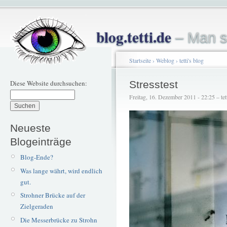
blog.tetti.de
– Man s
Startseite
›
Weblog
›
tetti's blog
Diese Website durchsuchen:
Stresstest
Freitag, 16. Dezember 2011 - 22:25 – tet
Neueste
Blogeinträge
Blog-Ende?
Was lange währt, wird endlich
gut.
Strohner Brücke auf der
Zielgeraden
Die Messerbrücke zu Strohn