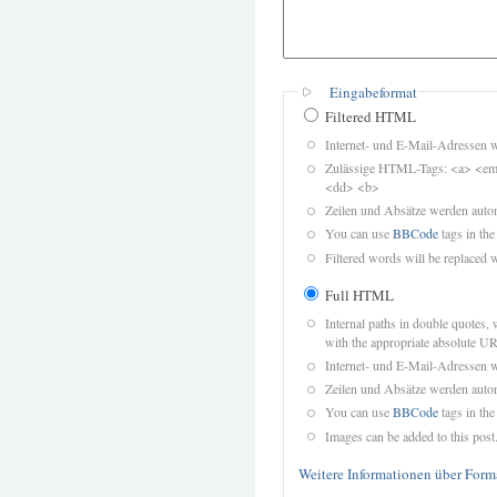
Eingabeformat
Filtered HTML
Internet- und E-Mail-Adressen 
Zulässige HTML-Tags: <a> <em>
<dd> <b>
Zeilen und Absätze werden autom
You can use
BBCode
tags in the
Filtered words will be replaced w
Full HTML
Internal paths in double quotes, 
with the appropriate absolute URL
Internet- und E-Mail-Adressen 
Zeilen und Absätze werden autom
You can use
BBCode
tags in the
Images can be added to this post
Weitere Informationen über Form