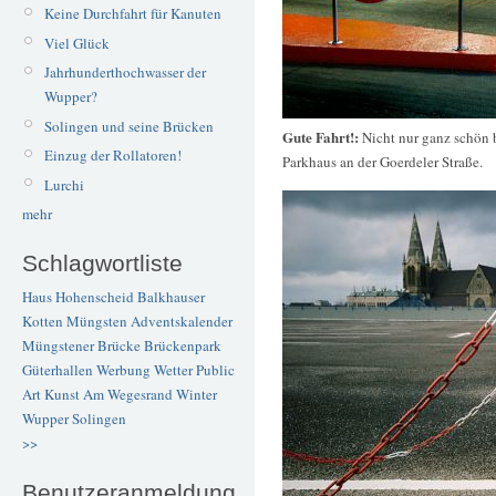
Keine Durchfahrt für Kanuten
Viel Glück
Jahrhunderthochwasser der
Wupper?
Solingen und seine Brücken
Gute Fahrt!:
Nicht nur ganz schön b
Einzug der Rollatoren!
Parkhaus an der Goerdeler Straße.
Lurchi
mehr
Schlagwortliste
Haus Hohenscheid
Balkhauser
Kotten
Müngsten
Adventskalender
Müngstener Brücke
Brückenpark
Güterhallen
Werbung
Wetter
Public
Art
Kunst
Am Wegesrand
Winter
Wupper
Solingen
>>
Benutzeranmeldung