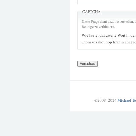
CAPTCHA
Diese Frage dient dazu festzustellen
Beiträge zu verhindern.
Wie lautet das zweite Wort in de
„nom xozakot nop liranin abagad
©2008–2024
Michael Te