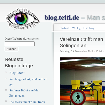
blog.tetti.de
– Man s
Startseite
›
Weblog
›
tetti's blog
Diese Website durchsuchen:
Vereinzelt trifft man
Solingen an
Dienstag, 29. November 2011 - 12:04 – t
Neueste
Blogeinträge
Blog-Ende?
Was lange währt, wird endlich
gut.
Strohner Brücke auf der
Zielgeraden
Die Messerbrücke zu Strohn