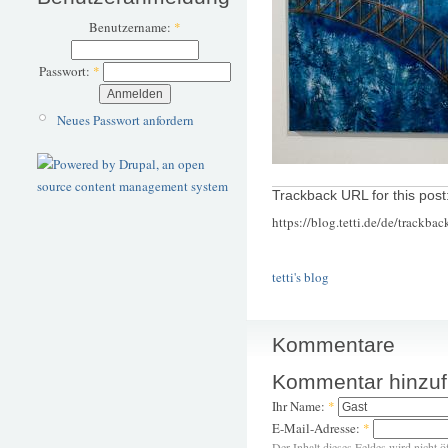
Benutzername:
*
Passwort:
*
Neues Passwort anfordern
Trackback URL for this post
https://blog.tetti.de/de/trackba
tetti's blog
Kommentare
Kommentar hinzu
Ihr Name:
*
E-Mail-Adresse:
*
Der Inhalt dieses Feldes wird nicht ö