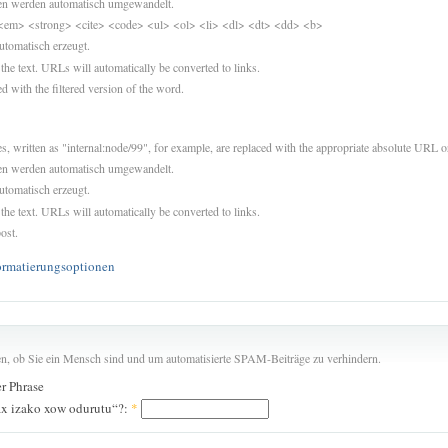
sen werden automatisch umgewandelt.
<em> <strong> <cite> <code> <ul> <ol> <li> <dl> <dt> <dd> <b>
utomatisch erzeugt.
 the text. URLs will automatically be converted to links.
d with the filtered version of the word.
es, written as "internal:node/99", for example, are replaced with the appropriate absolute URL or
sen werden automatisch umgewandelt.
utomatisch erzeugt.
 the text. URLs will automatically be converted to links.
ost.
ormatierungsoptionen
len, ob Sie ein Mensch sind und um automatisierte SPAM-Beiträge zu verhindern.
er Phrase
ax izako xow odurutu“?:
*