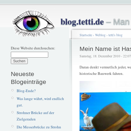
blog.tetti.de
– Man 
Startseite
›
Weblog
›
tetti's blog
Diese Website durchsuchen:
Mein Name ist Has
Samstag, 18. Dezember 2010 - 22:07 –
Daran denkt vermutlich jeder, w
Neueste
historische Bauwerk fahren.
Blogeinträge
Blog-Ende?
Was lange währt, wird endlich
gut.
Strohner Brücke auf der
Zielgeraden
Die Messerbrücke zu Strohn