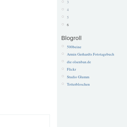
3
4
5
6
Blogroll
500beine
Armin Gerhardts Fototagebuch
die olsenban.de
Flickr
Studio Glumm
Totterbloschen