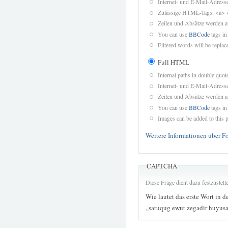
Internet- und E-Mail-Adres
Zulässige HTML-Tags: <a> 
Zeilen und Absätze werden a
You can use
BBCode
tags in
Filtered words will be replace
Full HTML
Internal paths in double quot
Internet- und E-Mail-Adres
Zeilen und Absätze werden a
You can use
BBCode
tags in
Images can be added to this p
Weitere Informationen über F
CAPTCHA
Diese Frage dient dazu festzustel
Wie lautet das erste Wort in d
„satuqug ewut zegadir huyus