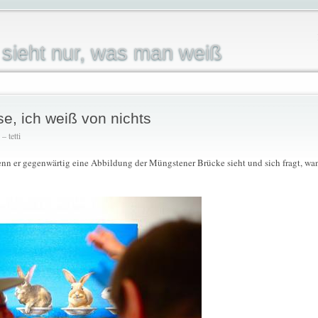
sieht nur, was man weiß
e, ich weiß von nichts
 tetti
enn er gegenwärtig eine Abbildung der Müngstener Brücke sieht und sich fragt, wa