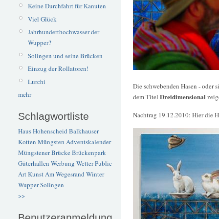
Keine Durchfahrt für Kanuten
Viel Glück
Jahrhunderthochwasser der
Wupper?
Solingen und seine Brücken
Einzug der Rollatoren!
Lurchi
Die schwebenden Hasen - oder si
mehr
Dreidimensional
dem Titel
zeig
Schlagwortliste
Nachtrag 19.12.2010: Hier die
Haus Hohenscheid
Balkhauser
Kotten
Müngsten
Adventskalender
Müngstener Brücke
Brückenpark
Güterhallen
Werbung
Wetter
Public
Art
Kunst
Am Wegesrand
Winter
Wupper
Solingen
>>
Benutzeranmeldung