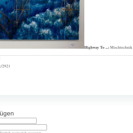
Highway To ...:
Mischtechnik 
:
ck/2921
fügen
ffentlich zugänglich angezeigt.