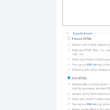
Eingabeformat
Filtered HTML
Internet- und E-Mail-Adressen 
Zulässige HTML-Tags: <a> <em>
<dd> <b>
Zeilen und Absätze werden autom
You can use
BBCode
tags in the
Filtered words will be replaced w
Full HTML
Internal paths in double quotes, 
with the appropriate absolute URL
Internet- und E-Mail-Adressen 
Zeilen und Absätze werden autom
You can use
BBCode
tags in the
Images can be added to this post