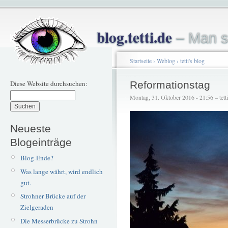
blog.tetti.de
– Man s
Startseite
›
Weblog
›
tetti's blog
Diese Website durchsuchen:
Reformationstag
Montag, 31. Oktober 2016 - 21:56 – tetti
Neueste
Blogeinträge
Blog-Ende?
Was lange währt, wird endlich
gut.
Strohner Brücke auf der
Zielgeraden
Die Messerbrücke zu Strohn