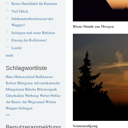
Keine Durchfahrt für Kanuten
Viel Glück
Jahrhunderthochwasser der
Wupper?
Blaue Stunde am Morgen
Solingen und seine Brücken
Einzug der Rollatoren!
Lurchi
mehr
Schlagwortliste
Haus Hohenscheid
Balkhauser
Kotten
Müngsten
Adventskalender
Müngstener Brücke
Brückenpark
Güterhallen
Werbung
Wetter
Public
Art
Kunst
Am Wegesrand
Winter
Wupper
Solingen
>>
Sonnenaufgang
Benutzeranmeldung