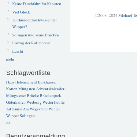
Keine Durchfahrt für Kanuten
Viel Glück
©2008–2024
Michael Te
Jahrhunderthochwasser der
Wupper?
Solingen und seine Brücken
Einzug der Rollatoren!
Lurchi
mehr
Schlagwortliste
Haus Hohenscheid
Balkhauser
Kotten
Müngsten
Adventskalender
Müngstener Brücke
Brückenpark
Güterhallen
Werbung
Wetter
Public
Art
Kunst
Am Wegesrand
Winter
Wupper
Solingen
>>
Benutzeranmeldung