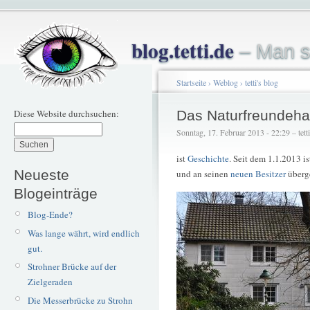
blog.tetti.de
– Man s
Startseite
›
Weblog
›
tetti's blog
Diese Website durchsuchen:
Das Naturfreundeha
Sonntag, 17. Februar 2013 - 22:29 – tetti
ist
Geschichte
. Seit dem 1.1.2013 i
Neueste
und an seinen
neuen Besitzer
überg
Blogeinträge
Blog-Ende?
Was lange währt, wird endlich
gut.
Strohner Brücke auf der
Zielgeraden
Die Messerbrücke zu Strohn