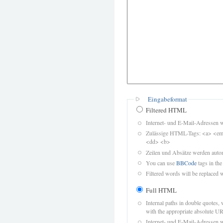
Eingabeformat
Filtered HTML
Internet- und E-Mail-Adressen 
Zulässige HTML-Tags: <a> <em>
<dd> <b>
Zeilen und Absätze werden autom
You can use
BBCode
tags in the
Filtered words will be replaced w
Full HTML
Internal paths in double quotes, 
with the appropriate absolute URL
Internet- und E-Mail-Adressen 