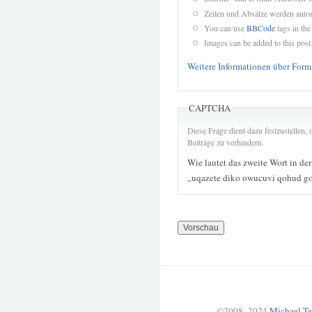
Zeilen und Absätze werden autom
You can use
BBCode
tags in the
Images can be added to this post
Weitere Informationen über Form
CAPTCHA
Diese Frage dient dazu festzustellen
Beiträge zu verhindern.
Wie lautet das zweite Wort in de
„uqazete diko owucuvi qohud go
©2008–2024
Michael Te