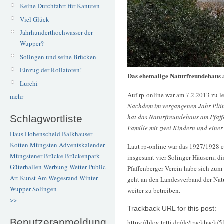
Keine Durchfahrt für Kanuten
Viel Glück
Jahrhunderthochwasser der
Wupper?
Solingen und seine Brücken
Einzug der Rollatoren!
Das ehemalige Naturfreundehaus 
Lurchi
Auf rp-online war am 7.2.2013 zu l
mehr
Nachdem im vergangenen Jahr Pläne
hat das Naturfreundehaus am Pfaffe
Schlagwortliste
Familie mit zwei Kindern und eine
Haus Hohenscheid
Balkhauser
Kotten
Müngsten
Adventskalender
Laut rp-online war das 1927/1928 
Müngstener Brücke
Brückenpark
insgesamt vier Solinger Häusern, d
Güterhallen
Werbung
Wetter
Public
Pfaffenberger Verein habe sich zum 
Art
Kunst
Am Wegesrand
Winter
geht an den Landesverband der Natu
Wupper
Solingen
weiter zu betreiben.
>>
Trackback URL for this post:
Benutzeranmeldung
https://blog.tetti.de/de/trackback/