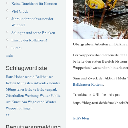
Keine Durchfahrt für Kanuten
Viel Glück
Jahrhunderthochwasser der
Wupper?
Solingen und seine Brücken
Einzug der Rollatoren!
Obergraben:
Arbeiten am Balkhau
Lurchi
Der Wupperverband erneuerte den E
mehr
befreite den ersten Bereich bis zu
Schlagwortliste
Wupperhochwasser dort hinterlassen
Haus Hohenscheid
Balkhauser
Sinn und Zweck der Aktion? Mehr Wa
Kotten
Müngsten
Adventskalender
Balkhauser Kottens
.
Müngstener Brücke
Brückenpark
Trackback URL for this post:
Güterhallen
Werbung
Wetter
Public
Art
Kunst
Am Wegesrand
Winter
https://blog.tetti.de/de/trackback/
Wupper
Solingen
>>
tetti's blog
Benutzeranmeldung