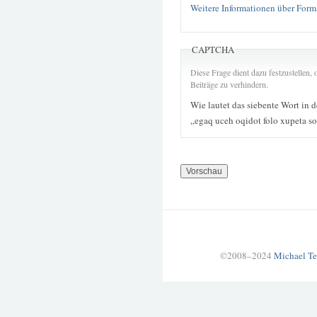
Weitere Informationen über Form
CAPTCHA
Diese Frage dient dazu festzustellen
Beiträge zu verhindern.
Wie lautet das siebente Wort in 
„egaq uceh oqidot folo xupeta 
©2008–2024
Michael Te