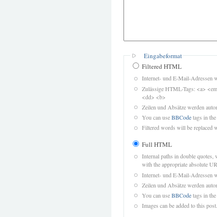
Eingabeformat
Filtered HTML
Internet- und E-Mail-Adressen 
Zulässige HTML-Tags: <a> <em>
<dd> <b>
Zeilen und Absätze werden autom
You can use
BBCode
tags in the
Filtered words will be replaced w
Full HTML
Internal paths in double quotes, 
with the appropriate absolute URL
Internet- und E-Mail-Adressen 
Zeilen und Absätze werden autom
You can use
BBCode
tags in the
Images can be added to this post