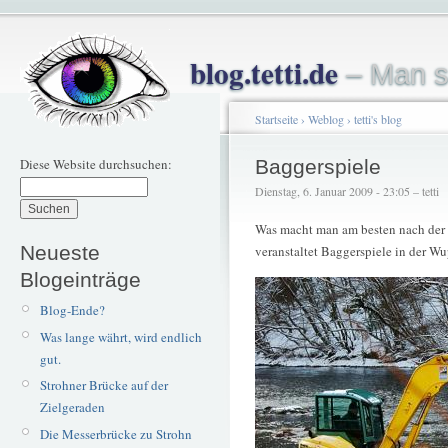
blog.tetti.de
– Man s
Startseite
›
Weblog
›
tetti's blog
Diese Website durchsuchen:
Baggerspiele
Dienstag, 6. Januar 2009 - 23:05 – tetti
Was macht man am besten nach der k
Neueste
veranstaltet Baggerspiele in der Wu
Blogeinträge
Blog-Ende?
Was lange währt, wird endlich
gut.
Strohner Brücke auf der
Zielgeraden
Die Messerbrücke zu Strohn