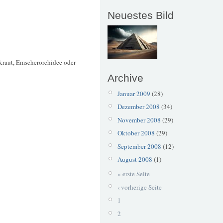
Neuestes Bild
gkraut, Emscherorchidee oder
Archive
Januar 2009
(28)
Dezember 2008
(34)
November 2008
(29)
Oktober 2008
(29)
September 2008
(12)
August 2008
(1)
« erste Seite
‹ vorherige Seite
1
2