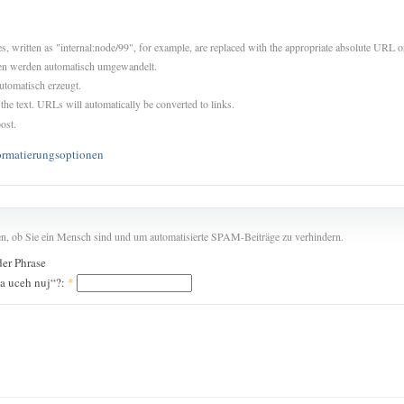
es, written as "internal:node/99", for example, are replaced with the appropriate absolute URL or
sen werden automatisch umgewandelt.
utomatisch erzeugt.
 the text. URLs will automatically be converted to links.
ost.
ormatierungsoptionen
len, ob Sie ein Mensch sind und um automatisierte SPAM-Beiträge zu verhindern.
der Phrase
za uceh nuj“?:
*