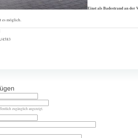
Einst als Badestrand an der
 es möglich.
:
ck/4583
fügen
ffentlich zugänglich angezeigt.