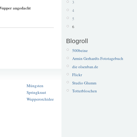
3
 Wupper angedacht
4
5
6
Blogroll
500beine
Armin Gerhardts Fototagebuch
die olsenban.de
Brückenpark
Flickr
FFH
Studio Glumm
Müngsten
Totterbloschen
Springkraut
Wupperorchidee