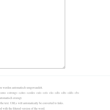
sen werden automatisch umgewandelt.
<em> <strong> <cite> <code> <ul> <ol> <li> <dl> <dt> <dd> <b>
utomatisch erzeugt.
 the text. URLs will automatically be converted to links.
d with the filtered version of the word.