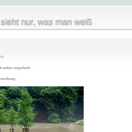
sieht nur, was man weiß
tti
ch anders angedacht
inweihung: