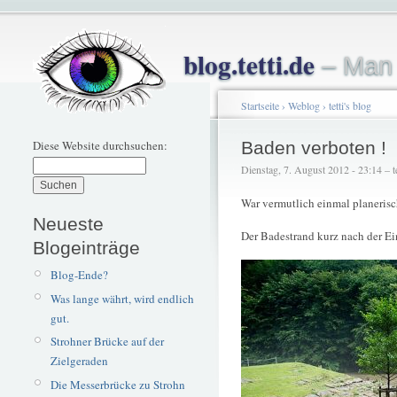
blog.tetti.de
– Man 
Startseite
›
Weblog
›
tetti's blog
Diese Website durchsuchen:
Baden verboten !
Dienstag, 7. August 2012 - 23:14 – te
War vermutlich einmal planeris
Neueste
Der Badestrand kurz nach der E
Blogeinträge
Blog-Ende?
Was lange währt, wird endlich
gut.
Strohner Brücke auf der
Zielgeraden
Die Messerbrücke zu Strohn