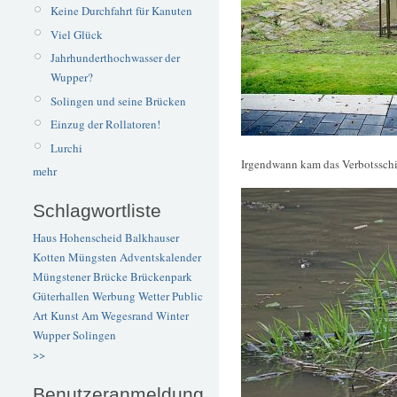
Keine Durchfahrt für Kanuten
Viel Glück
Jahrhunderthochwasser der
Wupper?
Solingen und seine Brücken
Einzug der Rollatoren!
Lurchi
Irgendwann kam das Verbotsschi
mehr
Schlagwortliste
Haus Hohenscheid
Balkhauser
Kotten
Müngsten
Adventskalender
Müngstener Brücke
Brückenpark
Güterhallen
Werbung
Wetter
Public
Art
Kunst
Am Wegesrand
Winter
Wupper
Solingen
>>
Benutzeranmeldung