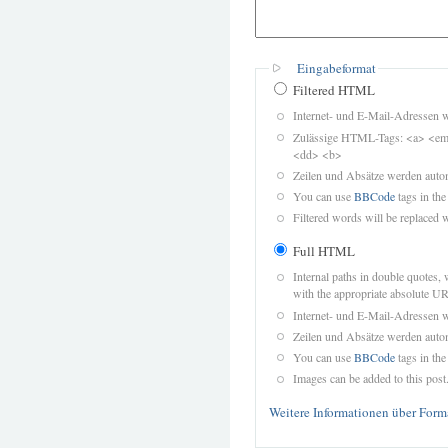
Eingabeformat
Filtered HTML
Internet- und E-Mail-Adressen 
Zulässige HTML-Tags: <a> <em>
<dd> <b>
Zeilen und Absätze werden autom
You can use
BBCode
tags in the
Filtered words will be replaced w
Full HTML
Internal paths in double quotes, 
with the appropriate absolute URL
Internet- und E-Mail-Adressen 
Zeilen und Absätze werden autom
You can use
BBCode
tags in the
Images can be added to this post
Weitere Informationen über Form