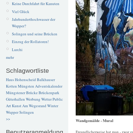
Keine Durchfahrt für Kanuten
Viel Glück
Jahrhunderthochwasser der
Wupper?
Solingen und seine Brücken
Einzug der Rollatoren!
Lurchi
mehr
Schlagwortliste
Haus Hohenscheid
Balkhauser
Kotten
Müngsten
Adventskalender
Müngstener Brücke
Brückenpark
Güterhallen
Werbung
Wetter
Public
Art
Kunst
Am Wegesrand
Winter
Wupper
Solingen
>>
Wandgemälde - Mural
Benutzeranmeldung
Freundlicherweise hat man - zwar gu