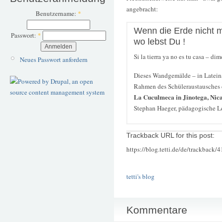
angebracht:
Benutzername:
*
Wenn die Erde nicht m
Passwort:
*
wo lebst Du !
Si la tierra ya no es tu casa – di
Neues Passwort anfordern
Dieses Wandgemälde – in Lateina
Rahmen des Schüleraustausches
La Cuculmeca in Jinotega, Nic
Stephan Haeger, pädagogische Le
Trackback URL for this post:
https://blog.tetti.de/de/trackback/
tetti's blog
Kommentare