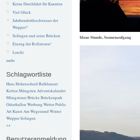
Keine Durchfahrt für Kanuten
Viel Glück
Jahrhunderthochwasser der
Wupper?
Solingen und seine Brücken
blaue Stunde, Sonnenaufgang
Einzug der Rollatoren!
Lurchi
mehr
Schlagwortliste
Haus Hohenscheid
Balkhauser
Kotten
Müngsten
Adventskalender
Müngstener Brücke
Brückenpark
Güterhallen
Werbung
Wetter
Public
Art
Kunst
Am Wegesrand
Winter
Wupper
Solingen
>>
Benutzeranmeldung