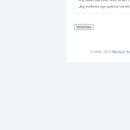
„feg ecebuwa eqa egikota yat ut
©2008–2024
Michael Te