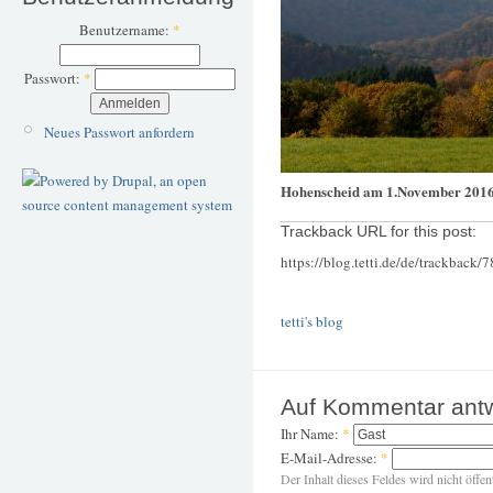
Benutzername:
*
Passwort:
*
Neues Passwort anfordern
Hohenscheid am 1.November 201
Trackback URL for this post:
https://blog.tetti.de/de/trackback/
tetti's blog
Auf Kommentar ant
Ihr Name:
*
E-Mail-Adresse:
*
Der Inhalt dieses Feldes wird nicht öffen