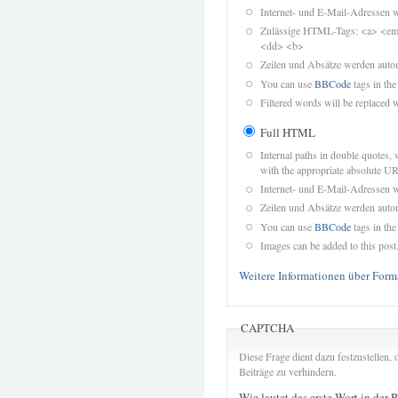
Internet- und E-Mail-Adressen 
Zulässige HTML-Tags: <a> <em>
<dd> <b>
Zeilen und Absätze werden autom
You can use
BBCode
tags in the
Filtered words will be replaced w
Full HTML
Internal paths in double quotes, 
with the appropriate absolute URL
Internet- und E-Mail-Adressen 
Zeilen und Absätze werden autom
You can use
BBCode
tags in the
Images can be added to this post
Weitere Informationen über Form
CAPTCHA
Diese Frage dient dazu festzustellen
Beiträge zu verhindern.
Wie lautet das erste Wort in der 