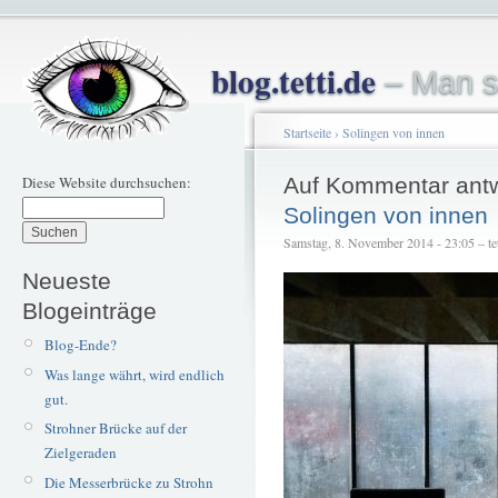
blog.tetti.de
– Man s
Startseite
›
Solingen von innen
Diese Website durchsuchen:
Auf Kommentar ant
Solingen von innen
Samstag, 8. November 2014 - 23:05 – tet
Neueste
Blogeinträge
Blog-Ende?
Was lange währt, wird endlich
gut.
Strohner Brücke auf der
Zielgeraden
Die Messerbrücke zu Strohn