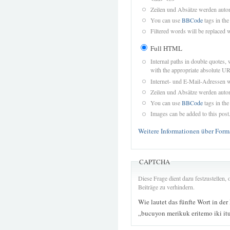
Zeilen und Absätze werden autom
You can use
BBCode
tags in the
Filtered words will be replaced w
Full HTML
Internal paths in double quotes, 
with the appropriate absolute URL
Internet- und E-Mail-Adressen 
Zeilen und Absätze werden autom
You can use
BBCode
tags in the
Images can be added to this post
Weitere Informationen über Form
CAPTCHA
Diese Frage dient dazu festzustellen
Beiträge zu verhindern.
Wie lautet das fünfte Wort in der
„bucuyon merikuk eritemo iki it