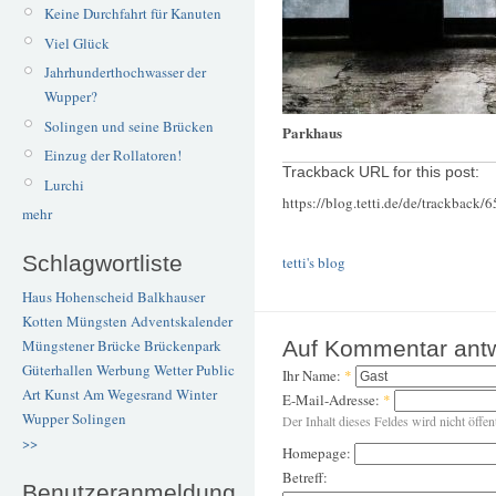
Keine Durchfahrt für Kanuten
Viel Glück
Jahrhunderthochwasser der
Wupper?
Solingen und seine Brücken
Parkhaus
Einzug der Rollatoren!
Trackback URL for this post:
Lurchi
https://blog.tetti.de/de/trackback/
mehr
Schlagwortliste
tetti's blog
Haus Hohenscheid
Balkhauser
Kotten
Müngsten
Adventskalender
Müngstener Brücke
Brückenpark
Auf Kommentar ant
Güterhallen
Werbung
Wetter
Public
Ihr Name:
*
Art
Kunst
Am Wegesrand
Winter
E-Mail-Adresse:
*
Wupper
Solingen
Der Inhalt dieses Feldes wird nicht öffen
>>
Homepage:
Betreff:
Benutzeranmeldung