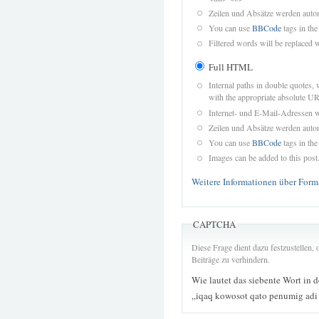
Zeilen und Absätze werden autom
You can use
BBCode
tags in the
Filtered words will be replaced w
Full HTML
Internal paths in double quotes, 
with the appropriate absolute URL
Internet- und E-Mail-Adressen 
Zeilen und Absätze werden autom
You can use
BBCode
tags in the
Images can be added to this post
Weitere Informationen über Form
CAPTCHA
Diese Frage dient dazu festzustellen
Beiträge zu verhindern.
Wie lautet das siebente Wort in 
„iqaq kowosot qato penumig adi