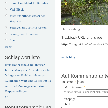
Keine Durchfahrt für Kanuten
Viel Glück
Jahrhunderthochwasser der
Wupper?
Solingen und seine Brücken
Herbstanfang
Einzug der Rollatoren!
Trackback URL for this post:
Lurchi
https://blog.tetti.de/de/trackback/
mehr
Schlagwortliste
tetti's blog
Haus Hohenscheid
Balkhauser
Kotten
Müngsten
Adventskalender
Müngstener Brücke
Brückenpark
Auf Kommentar ant
Güterhallen
Werbung
Wetter
Public
Ihr Name:
*
Art
Kunst
Am Wegesrand
Winter
E-Mail-Adresse:
*
Wupper
Solingen
Der Inhalt dieses Feldes wird nicht öffen
>>
Homepage:
Betreff:
Benutzeranmeldung