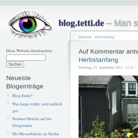
blog.tetti.de
– Man s
Startseite
›
Herbstanfang
Diese Website durchsuchen:
Auf Kommentar ant
Herbstanfang
Dienstag, 23. September 2014 - 21:21 – t
Neueste
Blogeinträge
Blog-Ende?
Was lange währt, wird endlich
gut.
Strohner Brücke auf der
Zielgeraden
Die Messerbrücke zu Strohn