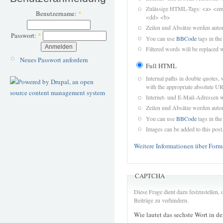
Zulässige HTML-Tags: <a> <em>
Benutzername:
*
<dd> <b>
Zeilen und Absätze werden autom
Passwort:
*
You can use
BBCode
tags in the
Filtered words will be replaced w
Neues Passwort anfordern
Full HTML
Internal paths in double quotes, 
with the appropriate absolute URL
Internet- und E-Mail-Adressen 
Zeilen und Absätze werden autom
You can use
BBCode
tags in the
Images can be added to this post
Weitere Informationen über Form
CAPTCHA
Diese Frage dient dazu festzustellen
Beiträge zu verhindern.
Wie lautet das sechste Wort in d