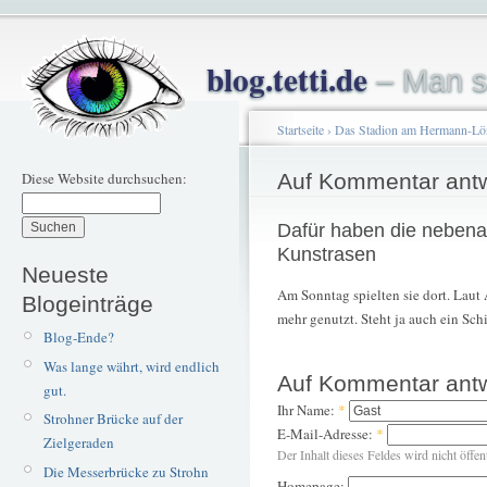
blog.tetti.de
– Man s
Startseite
›
Das Stadion am Hermann-L
Diese Website durchsuchen:
Auf Kommentar ant
Dafür haben die neben
Kunstrasen
Neueste
Am Sonntag spielten sie dort. Laut 
Blogeinträge
mehr genutzt. Steht ja auch ein Schi
Blog-Ende?
Was lange währt, wird endlich
Auf Kommentar ant
gut.
Ihr Name:
*
Strohner Brücke auf der
E-Mail-Adresse:
*
Zielgeraden
Der Inhalt dieses Feldes wird nicht öffen
Die Messerbrücke zu Strohn
Homepage: