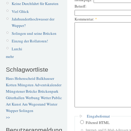
Keine Durchfahrt für Kanuten
Betreff:
Viel Glück
Kommentar:
*
Jahrhunderthochwasser der
Wupper?
Solingen und seine Brücken
Einzug der Rollatoren!
Lurchi
mehr
Schlagwortliste
Haus Hohenscheid
Balkhauser
Kotten
Müngsten
Adventskalender
Müngstener Brücke
Brückenpark
Güterhallen
Werbung
Wetter
Public
Art
Kunst
Am Wegesrand
Winter
Wupper
Solingen
Eingabeformat
>>
Filtered HTML
Benutzeranmeldung
Internet- und E-Mail-Adressen 