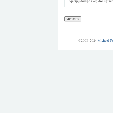
„iqe ujej dodigo avep dos ugixe
©2008–2024
Michael Te