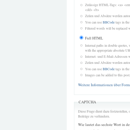
Zulässige HTML-Tags: <a> <em>
<dd> <b>
Zeilen und Absätze werden autom
You can use
BBCode
tags in the
Filtered words will be replaced w
Full HTML
Internal paths in double quotes, 
with the appropriate absolute URL
Internet- und E-Mail-Adressen 
Zeilen und Absätze werden autom
You can use
BBCode
tags in the
Images can be added to this post
Weitere Informationen über Form
CAPTCHA
Diese Frage dient dazu festzustellen
Beiträge zu verhindern.
Wie lautet das sechste Wort in d