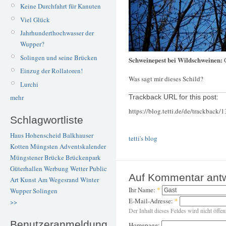
Keine Durchfahrt für Kanuten
Viel Glück
Jahrhunderthochwasser der
Wupper?
Solingen und seine Brücken
Schweinepest bei Wildschweinen:
Einzug der Rollatoren!
Was sagt mir dieses Schild?
Lurchi
mehr
Trackback URL for this post:
https://blog.tetti.de/de/trackback/
Schlagwortliste
Haus Hohenscheid
Balkhauser
tetti's blog
Kotten
Müngsten
Adventskalender
Müngstener Brücke
Brückenpark
Güterhallen
Werbung
Wetter
Public
Auf Kommentar ant
Art
Kunst
Am Wegesrand
Winter
Ihr Name:
*
Wupper
Solingen
E-Mail-Adresse:
*
>>
Der Inhalt dieses Feldes wird nicht öffen
Benutzeranmeldung
Homepage: