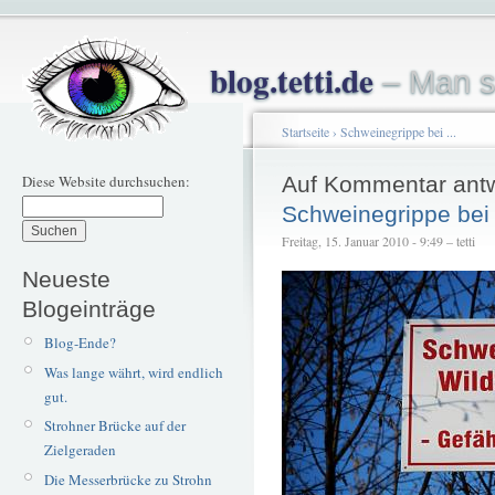
blog.tetti.de
– Man s
Startseite
›
Schweinegrippe bei ...
Diese Website durchsuchen:
Auf Kommentar ant
Schweinegrippe bei .
Freitag, 15. Januar 2010 - 9:49 – tetti
Neueste
Blogeinträge
Blog-Ende?
Was lange währt, wird endlich
gut.
Strohner Brücke auf der
Zielgeraden
Die Messerbrücke zu Strohn