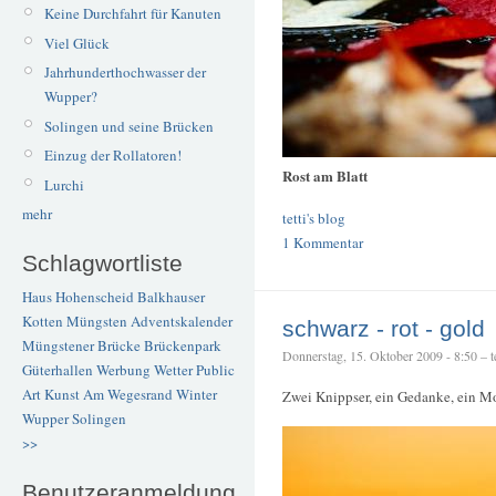
Keine Durchfahrt für Kanuten
Viel Glück
Jahrhunderthochwasser der
Wupper?
Solingen und seine Brücken
Einzug der Rollatoren!
Rost am Blatt
Lurchi
mehr
tetti's blog
1 Kommentar
Schlagwortliste
Haus Hohenscheid
Balkhauser
Kotten
Müngsten
Adventskalender
schwarz - rot - gold
Müngstener Brücke
Brückenpark
Donnerstag, 15. Oktober 2009 - 8:50 – te
Güterhallen
Werbung
Wetter
Public
Art
Kunst
Am Wegesrand
Winter
Zwei Knippser, ein Gedanke, ein Mo
Wupper
Solingen
>>
Benutzeranmeldung