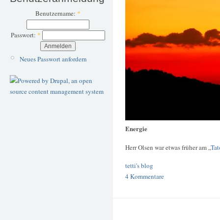
Benutzername:
*
Passwort:
*
Neues Passwort anfordern
Energie
Herr Olsen war etwas früher am „
Tat
tetti's blog
4 Kommentare